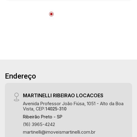
Lançamentos! Avenida João Fiúsa, 1051 - Alto
19
da Boa Vista | Ribeirão Preto.
16:00
Aug/Wed
20
17:00
Aug/Thu
21
18:00
Endereço
Aug/Fri
22
MARTINELLI RIBEIRAO LOCACOES
Avenida Professor João Fiúsa, 1051 - Alto da Boa
Vista, CEP:
14025-310
Aug/Sat
Ribeirão Preto - SP
(16) 3965-4242
martinelli@imoveismartinelli.com.br