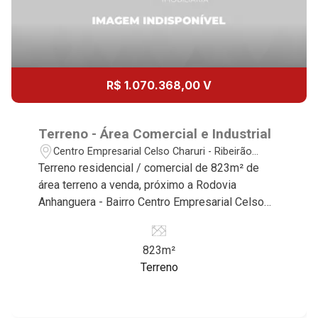
13
11:00
Aug/Thu
14
12:00
R$ 1.070.368,00 V
Aug/Fri
15
Terreno - Área Comercial e Industrial
13:00
Centro Empresarial Celso Charuri - Ribeirão
Preto/SP
Terreno residencial / comercial de 823m² de
Aug/Sat
área terreno a venda, próximo a Rodovia
17
Anhanguera - Bairro Centro Empresarial Celso
14:00
Charuri, Ribeirão Preto/SP. Conheça as
características deste imóvel que a Martinelli
Aug/Mon
823m²
Imobiliária selecionou para você: - 823m² de
18
Terreno
área útil - Plano Martinelli Imobiliária, referência
15:00
no mercado imobiliário desde 2000.
Especialistas em Venda, Locação e
Aug/Tue