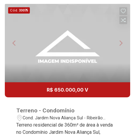
08
17:00
Cód.
33075
Aug/Sat
10
18:00
Continuar
Aug/Mon
11
Aug/Tue
12
R$ 650.000,00 V
Aug/Wed
13
Terreno - Condomínio
Cond. Jardim Nova Aliança Sul - Ribeirão
Preto/SP
Terreno residencial de 360m² de área à venda
Aug/Thu
no Condomínio Jardim Nova Aliança Sul,