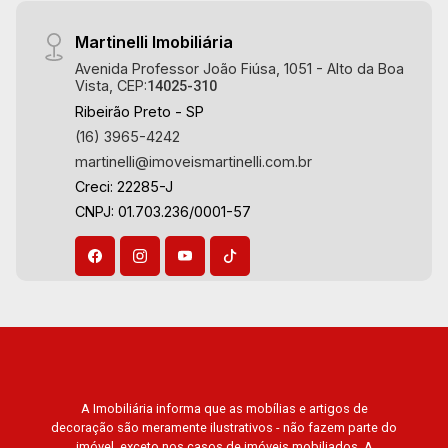
Aug/Wed
20
Martinelli Imobiliária
Avenida Professor João Fiúsa, 1051 - Alto da Boa
Vista, CEP:
14025-310
Aug/Thu
Ribeirão Preto - SP
21
(16) 3965-4242
martinelli@imoveismartinelli.com.br
Creci: 22285-J
Aug/Fri
CNPJ: 01.703.236/0001-57
A Imobiliária informa que as mobílias e artigos de
decoração são meramente ilustrativos - não fazem parte do
imóvel, exceto nos casos de imóveis mobiliados. A