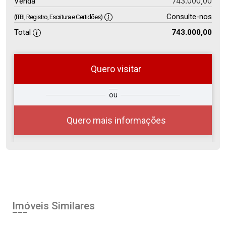
743.000,00
Venda
Consulte-nos
(ITBI, Registro, Escritura e Certidões)
Total
743.000,00
Quero visitar
so
Qual o melhor dia e horário para
ou
r?
você?
Quero mais informações
07
16:00
Aug/Fri
Imóveis Similares