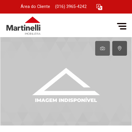
Área do Cliente
|
(016) 3965-4242