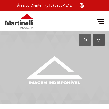
Área do Cliente
|
(016) 3965-4242