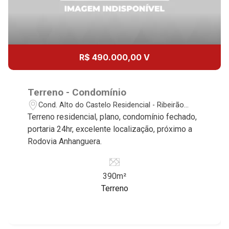
14:00
Aug/Mon
18
15:00
R$ 490.000,00 V
Aug/Tue
19
Terreno - Condomínio
16:00
Cond. Alto do Castelo Residencial - Ribeirão
Preto/SP
Aug/Wed
Terreno residencial, plano, condomínio fechado,
portaria 24hr, excelente localização, próximo a
20
Rodovia Anhanguera.
17:00
Aug/Thu
390m²
21
Terreno
18:00
Aug/Fri