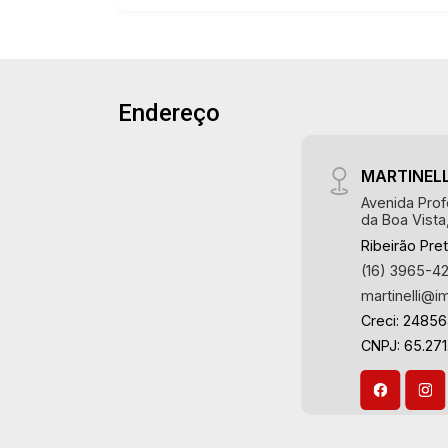
Endereço
MARTINELL
Avenida Prof
da Boa Vista
Ribeirão Pre
(16) 3965-4
martinelli@i
Creci: 2485
CNPJ: 65.271