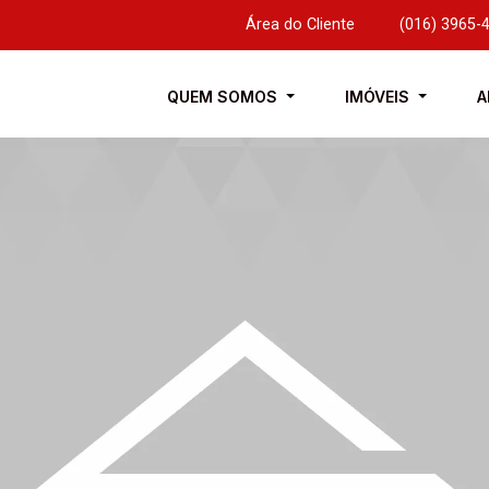
Área do Cliente
|
(016) 3965-
QUEM SOMOS
IMÓVEIS
A