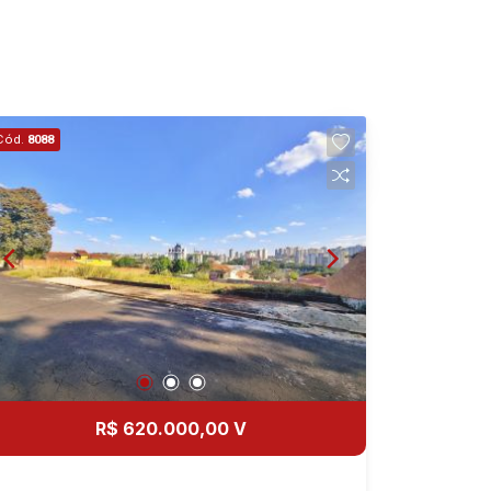
15
Iniciar chat
17:00
Aug/Sat
17
18:00
Cód.
8088
Aug/Mon
18
Aug/Tue
19
Aug/Wed
20
R$ 620.000,00 V
Aug/Thu