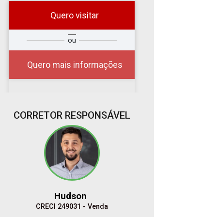
Quero visitar
r
Qual o melhor dia e
ou
?
horário para você?
Quero mais informações
07
CORRETOR RESPONSÁVEL
10:00
Aug/Fri
08
11:00
Aug/Sat
Hudson
10
CRECI 249031 - Venda