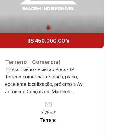
incomparável. Atuamos nos bairros de
maior prestígio da região, como: Alto da
Boa Vista, Jardim Botânico, Jardim
Olhos D`Água, Vila do Golfe, City
Ribeirão, Jardim Canadá, Guaporé, Ilhas
R$ 450.000,00 V
do Sul, Jardim Nova Aliança, Boulevard,
Higienópolis, Sumaré, Jardim América,
Alto do Ipê, Jardim Irajá, Royal Park,
Terreno - Comercial
Jardim Califórnia, Quinta da Primavera,
Vila Tibério - Ribeirão Preto/SP
Bonfim Paulista, Vila Seixas, Jardim
Terreno comercial, esquina, plano,
Paulista, Jardim Paulistano, Lagoinha,
excelente localização, próximo a Av.
Ribeirânia, Nova Ribeirânia, Jardim
Jerônimo Gonçalves. Martinelli
Macedo, Jardim São Luiz, Centro,
Imobiliária, referência no mercado
Jardim Flórida, Jardim Centenário,
imobiliário desde 2000. Especialistas
Recreio das Acácias, Jardim Ana Maria,
376m²
em Venda e Locação! Avenida João
San Marco, Vila Romana, Bosque dos
Terreno
Fiúsa, 1051 - Alto da Boa Vista |
Juritis, Jardim dos Guaporés e Bella
Ribeirão Preto.
Città Residencial e Industrial. Avenida