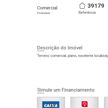
39179
Comercial
Referência
Cadastre-se
Realize o login
Finalidade
Descrição do Imóvel
Terreno comercial, plano, excelente localiza
Login
Esqueci minha senha
Simule um Financiamento
Cadastre-se