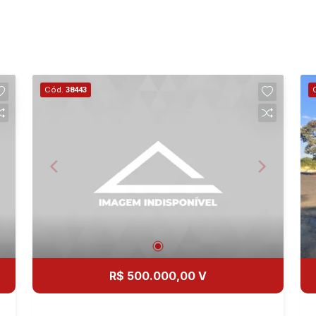
Cód.
38443
R$ 500.000,00 V