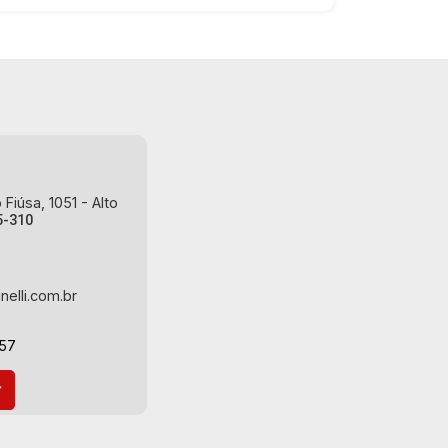
João Fiúsa, 1051 - Alto da Boa Vista |
Ribeirão Preto.
Fiúsa, 1051 - Alto
5-310
nelli.com.br
-57