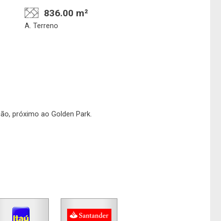
836.00 m²
A. Terreno
Confirmar dados da
Onde deseja encontra
visita
nosso corretor
07/08/2026
ção, próximo ao Golden Park.
10h00
Imobiliária
No imóvel