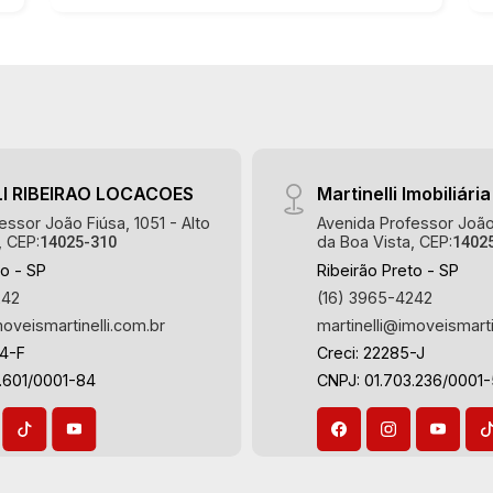
I RIBEIRAO LOCACOES
Martinelli Imobiliária
essor João Fiúsa, 1051 - Alto
Avenida Professor João 
, CEP:
da Boa Vista, CEP:
14025-310
1402
to - SP
Ribeirão Preto - SP
242
(16) 3965-4242
moveismartinelli.com.br
martinelli@imoveismarti
64-F
Creci: 22285-J
.601/0001-84
CNPJ: 01.703.236/0001