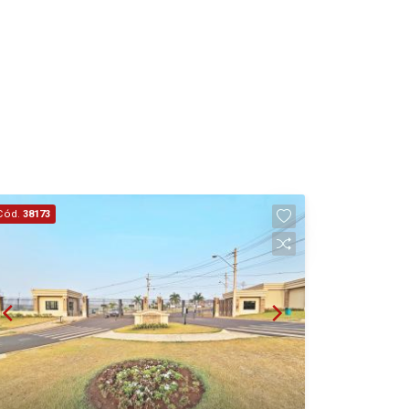
17
Aug/Mon
18
Aug/Tue
19
Cód.
38173
Aug/Wed
20
Aug/Thu
21
Aug/Fri