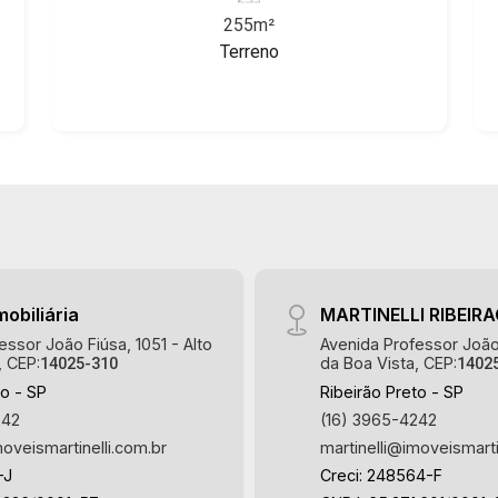
características deste imóvel que a
dos Pássaros, Praça das Flores,
255m²
Martinelli Imobiliária selecionou para
Guaporé 1, 2 e 3, Colina do Sabiá, San
Terreno
você: - 255m² de área terreno - Declive
Marco, Village Monet, Arara Vermelha,
- Ideal para empresas de grande porte -
Arara Verde, Arara Azul, Verona, Milano,
Complexo Alphaville - Excelente
Manacás, Bella Città, Paineiras, Aroeira,
localização Martinelli Imobiliária,
Figueira Branca, Pirangueira, Jardim
referência no mercado imobiliário
Saint Gerard, Buritis, Quinta da Boa
desde 2000! Avenida João Fiúsa, 1051
Vista, Santorini, Siena, Alto do Castelo,
- Alto da Boa Vista | Ribeirão Preto.
Portal da Mata, Villa Dei Fiori, Vivendas
da Mata, Jatobá, Colina Verde, Royal
Park, Mirante do Royal Park, Santa Fé,
Villa Victória, Bosque das Colinas,
mobiliária
MARTINELLI RIBEIR
Fazenda Santa Maria, Baraúna
essor João Fiúsa, 1051 - Alto
Avenida Professor João 
Residencial, Villa de Buenos Aires,
, CEP:
da Boa Vista, CEP:
14025-310
1402
Magnólias, Vila do Golfe, Vila Verde,
to - SP
Ribeirão Preto - SP
Country Village, San Remo, Residencial
242
(16) 3965-4242
Jardim Canadá, Torino, Città di Positano,
moveismartinelli.com.br
martinelli@imoveismarti
San Diego, Quinta da Alvorada, Monte
-J
Creci: 248564-F
Rey, Garden Villa e Quinta do Golfe.