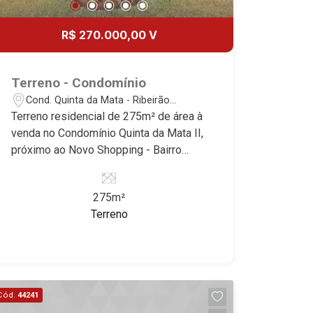
22
R$ 270.000,00 V
Aug/Sat
Terreno - Condomínio
Cond. Quinta da Mata - Ribeirão
Preto/SP
Terreno residencial de 275m² de área à
venda no Condomínio Quinta da Mata II,
próximo ao Novo Shopping - Bairro
Quinta da Mata, Ribeirão Preto/SP.
Conheça as características deste
275m²
imóvel que a Martinelli Imobiliária
Terreno
selecionou para você: - 275m² de área
terreno - Plano - Condomínio fechado -
Portaria 24hr - Alto padrão Martinelli
Imobiliária, referência no mercado
imobiliário desde 2000! Avenida João
Cód.
44241
Fiúsa, 1051 - Alto da Boa Vista