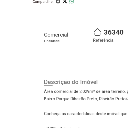
Compartilhe:
Cadastre-se
Realize o login
36340
Comercial
Referência
Finalidade
Descrição do Imóvel
Login
Área comercial de 2.029m² de área terreno, 
Bairro Parque Ribeirão Preto, Ribeirão Preto/
Esqueci minha senha
Cadastre-se
Conheça as características deste imóvel que a