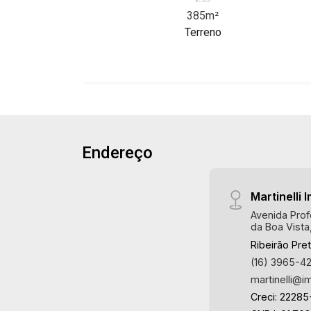
Ribeirão Preto/SP. Conheça as
385m²
características deste imóvel que a
Terreno
Martinelli Imobiliária selecionou para
você: - 385m² de área terreno - Plano -
Condomínio fechado - Portaria 24hr
Martinelli Imobiliária - excelência
absoluta no mercado imobiliário de
Ribeirão Preto. Referência em imóveis
de alto padrão, somos especialistas na
Endereço
venda e locação de casas térreas,
sobrados e terrenos nos mais
desejados condomínios da Zona Sul,
Martinelli I
conhecidos por sua segurança,
Avenida Prof
infraestrutura completa e qualidade de
da Boa Vista
vida incomparável. Atuamos nos
Ribeirão Pre
empreendimentos de maior prestígio
(16) 3965-4
da região, incluindo: Reserva Santa
martinelli@i
Luisa, Buganville, Jardim Olhos D`Água,
Creci: 22285
Borda do Parque, Borda da Mata, Bela