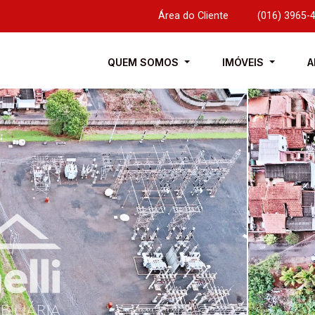
Área do Cliente
|
(016) 3965-
QUEM SOMOS
IMÓVEIS
A