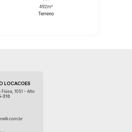
deste imóvel que a Martinelli
492m²
Imobiliária selecionou para você: -
Terreno
492m² de área terreno - Plano - Face
sombra - Excelente localização
Martinelli Imobiliária, referência no
mercado imobiliário desde 2000!
Avenida João Fiúsa, 1051 - Alto da Boa
Vista | Ribeirão Preto.
AO LOCACOES
Fiúsa, 1051 - Alto
5-310
nelli.com.br