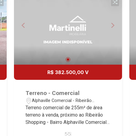
de alto padrão, somos especialistas na
venda e locação de casas térreas,
sobrados e terrenos nos mais
desejados condomínios da Zona Sul,
conhecidos por sua segurança,
infraestrutura completa e qualidade de
vida incomparável. Atuamos nos
empreendimentos de maior prestígio
da região, incluindo: Reserva Santa
Luisa, Buganville, Jardim Olhos D`Água,
R$ 382.500,00 V
Borda do Parque, Borda da Mata, Bela
Vista, Terras Alpha, Alphaville I, II e III,
Jardim Nova Aliança Sul, Alto do Vale,
Terreno - Comercial
Colina do Golfe, Terras de Florença,
Alphaville Comercial - Ribeirão
Terras de Siena, Quinta dos Ventos,
Preto/SP
Terreno comercial de 255m² de área
Buona Vitta Ribeirão, Ipê Rosa, Ipê
terreno à venda, próximo ao Ribeirão
Amarelo, Ipê Roxo, Ipê Branco, Vila
Shopping - Bairro Alphaville Comercial,
Romana, Reserva Imperial, Quinta da
Ribeirão Preto/SP. Conheça as
Primavera, Praça das Árvores, Praça