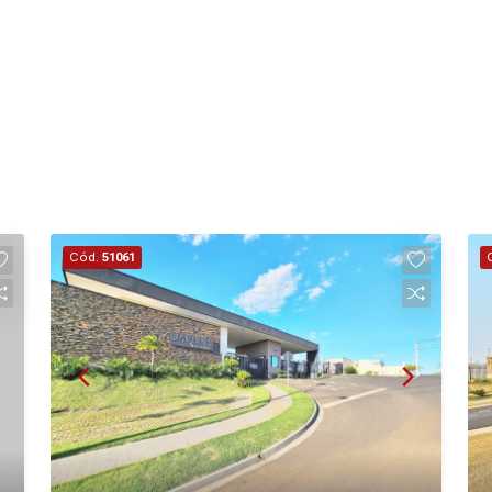
Cód.
51061