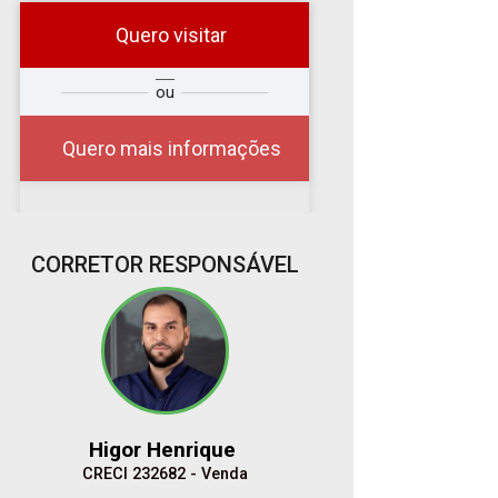
Quero visitar
r
Qual o melhor dia e
ou
?
horário para você?
Quero mais informações
08
CORRETOR RESPONSÁVEL
08:00
Aug/Sat
10
09:00
Aug/Mon
Higor Henrique
11
CRECI 232682 - Venda