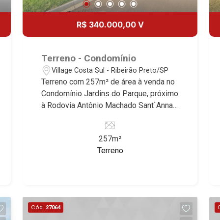
R$ 340.000,00 V
Terreno - Condomínio
Village Costa Sul - Ribeirão Preto/SP
Terreno com 257m² de área à venda no
Condomínio Jardins do Parque, próximo
à Rodovia Antônio Machado Sant`Anna -
Bairro Village Costa Sul, Ribeirão
Preto/SP. Conheça as características
257m²
deste imóvel que a Martinelli
Terreno
Imobiliária selecionou para você: -
257m² de área terreno - Aclive -
Condomínio fechado - Portaria 24hr
Martinelli Imobiliária - excelência
absoluta no mercado imobiliário de
Cód.
27064
Ribeirão Preto. Referência em imóveis