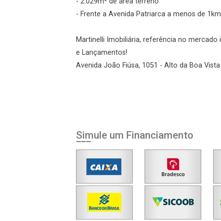
Agendar Visita
- 2.029m² de área terreno
- Frente a Avenida Patriarca a menos de 1km
ncordo com os
Martinelli Imobiliária, referência no mercad
acidade
e Lançamentos!
Avenida João Fiúsa, 1051 - Alto da Boa Vista 
r Cadastro
Simule um Financiamento