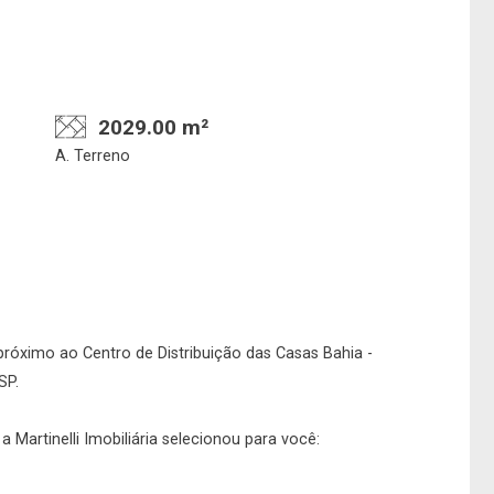
Confirmar dados da
Onde deseja encontra
visita
nosso corretor
2029.00 m²
A. Terreno
08/08/2026
08h00
Imobiliária
No imóvel
próximo ao Centro de Distribuição das Casas Bahia -
SP.
 Martinelli Imobiliária selecionou para você: