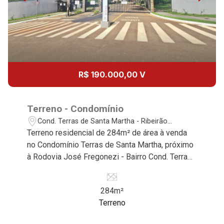
R$ 190.000,00 V
Terreno - Condomínio
Cond. Terras de Santa Martha - Ribeirão
Preto/SP
Terreno residencial de 284m² de área à venda
no Condomínio Terras de Santa Martha, próximo
à Rodovia José Fregonezi - Bairro Cond. Terras
de Santa Martha, Ribeirão Preto/SP. Conheça as
características deste imóvel que a Martinelli
284m²
Imobiliária selecionou para você: - 284m² de
Terreno
área terreno - Declive - Condomínio fechado -
Portaria 24hr Martinelli Imobiliária, referência no