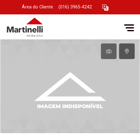
Área do Cliente
|
(016) 3965-4242