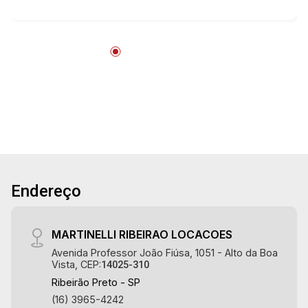
mercado imobiliário desde 2000! Avenida João
Fiúsa, 1051 - Alto da Boa Vista | Ribeirão Preto.
Endereço
MARTINELLI RIBEIRAO LOCACOES
Avenida Professor João Fiúsa, 1051 - Alto da Boa
Vista, CEP:
14025-310
Ribeirão Preto - SP
(16) 3965-4242