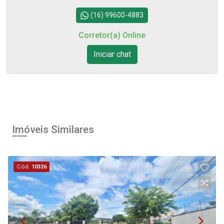
(16) 99600-4883
Corretor(a) Online
Iniciar chat
Imóveis Similares
Cód.
10326