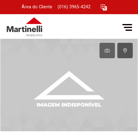
Área do Cliente
|
(016) 3965-4242