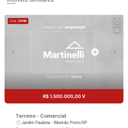
11
09:00
Cód.
34182
Aug/Tue
12
10:00
Continuar
Aug/Wed
13
11:00
Aug/Thu
14
12:00
R$ 1.500.000,00 V
Aug/Fri
15
Terreno - Comercial
13:00
Jardim Paulista - Ribeirão Preto/SP