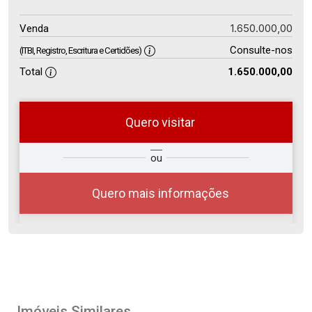
1.650.000,00
Venda
Consulte-nos
(ITBI, Registro, Escritura e Certidões)
Total
1.650.000,00
Quero visitar
so
Qual o melhor dia e horário para
ou
r?
você?
Quero mais informações
10
08:00
Aug/Mon
Imóveis Similares