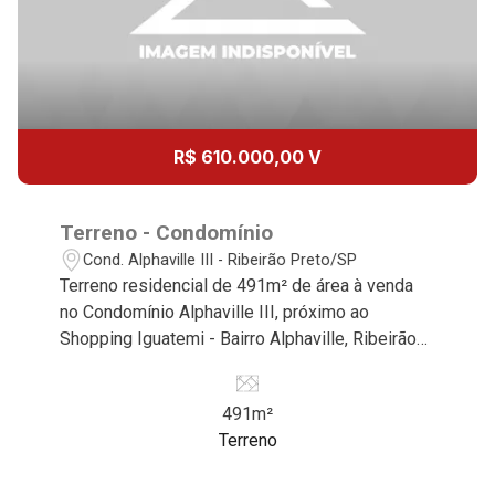
13
14:00
Aug/Thu
14
15:00
R$ 610.000,00 V
Aug/Fri
15
Terreno - Condomínio
16:00
Cond. Alphaville III - Ribeirão Preto/SP
Aug/Sat
Terreno residencial de 491m² de área à venda
no Condomínio Alphaville III, próximo ao
17
Shopping Iguatemi - Bairro Alphaville, Ribeirão
17:00
Preto/SP. Conheça as características deste
Aug/Mon
imóvel que a Martinelli Imobiliária selecionou
491m²
para você: - 491m² de área terreno - Aclive -
18
Terreno
Fundo - Condomínio fechado - Portaria 24hr -
18:00
Alto padrão Martinelli Imobiliária - excelência
Aug/Tue