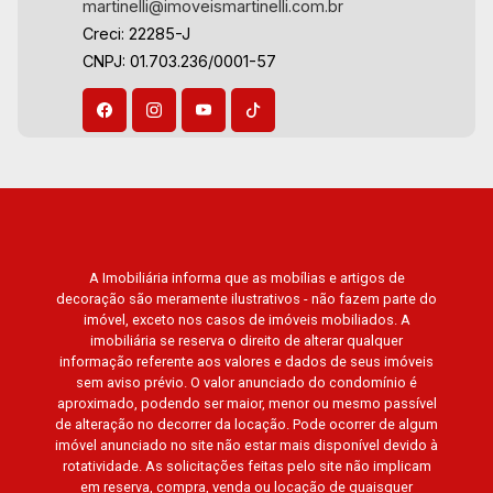
martinelli@imoveismartinelli.com.br
Village Monet, Arara Vermelha, Arara Verde,
Creci: 22285-J
Arara Azul, Verona, Milano, Manacás, Bella Città,
CNPJ: 01.703.236/0001-57
Paineiras, Aroeira, Figueira Branca, Pirangueira,
Jardim Saint Gerard, Buritis, Quinta da Boa Vista,
Santorini, Siena, Alto do Castelo, Portal da Mata,
Villa Dei Fiori, Vivendas da Mata, Jatobá, Colina
Verde, Royal Park, Mirante do Royal Park, Santa
Fé, Villa Victória, Bosque das Colinas, Fazenda
Santa Maria, Baraúna Residencial, Villa de
Buenos Aires, Magnólias, Vila do Golfe, Vila
Verde, Country Village, San Remo, Residencial
A Imobiliária informa que as mobílias e artigos de
decoração são meramente ilustrativos - não fazem parte do
Jardim Canadá, Torino, Città di Positano, San
imóvel, exceto nos casos de imóveis mobiliados. A
Diego, Quinta da Alvorada, Monte Rey, Garden
imobiliária se reserva o direito de alterar qualquer
Villa e Quinta do Golfe. Avenida João Fiúsa,
informação referente aos valores e dados de seus imóveis
1051 - Alto da Boa Vista | Ribeirão Preto.
sem aviso prévio. O valor anunciado do condomínio é
aproximado, podendo ser maior, menor ou mesmo passível
de alteração no decorrer da locação. Pode ocorrer de algum
imóvel anunciado no site não estar mais disponível devido à
rotatividade. As solicitações feitas pelo site não implicam
em reserva, compra, venda ou locação de quaisquer