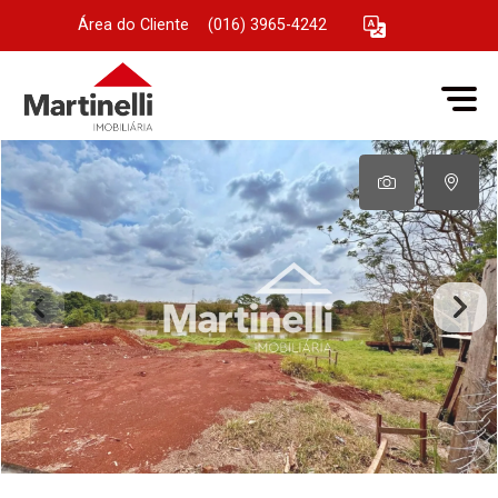
Área do Cliente
|
(016) 3965-4242