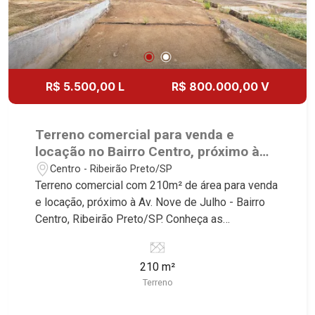
R$ 5.500,00 L
R$ 800.000,00 V
Terreno comercial para venda e
locação no Bairro Centro, próximo à
Av. Nove de Julho - Ribeirão Preto/SP.
Centro - Ribeirão Preto/SP
Terreno comercial com 210m² de área para venda
e locação, próximo à Av. Nove de Julho - Bairro
Centro, Ribeirão Preto/SP. Conheça as
características deste imóvel que a Martinelli
Imobiliária selecionou para você: - 210m² de área
210 m²
terreno Martinelli Imobiliária - excelência
Terreno
absoluta no mercado imobiliário de Ribeirão
Preto. Referência em imóveis de alto padrão,