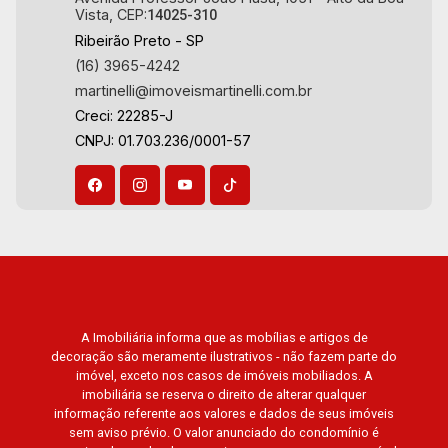
Vista, CEP:
14025-310
Ribeirão Preto - SP
(16) 3965-4242
martinelli@imoveismartinelli.com.br
Creci: 22285-J
CNPJ: 01.703.236/0001-57
A Imobiliária informa que as mobílias e artigos de
decoração são meramente ilustrativos - não fazem parte do
imóvel, exceto nos casos de imóveis mobiliados. A
imobiliária se reserva o direito de alterar qualquer
informação referente aos valores e dados de seus imóveis
sem aviso prévio. O valor anunciado do condomínio é