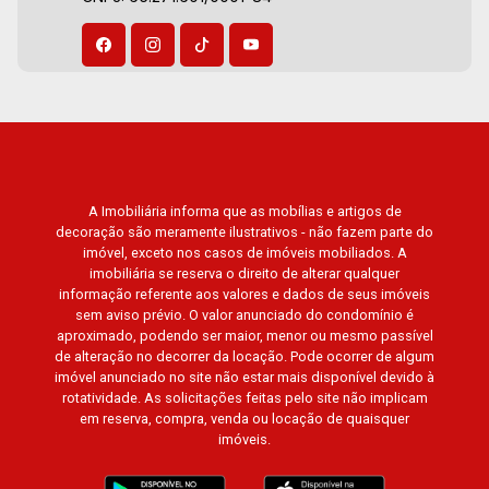
A Imobiliária informa que as mobílias e artigos de
decoração são meramente ilustrativos - não fazem parte do
imóvel, exceto nos casos de imóveis mobiliados. A
imobiliária se reserva o direito de alterar qualquer
informação referente aos valores e dados de seus imóveis
sem aviso prévio. O valor anunciado do condomínio é
aproximado, podendo ser maior, menor ou mesmo passível
de alteração no decorrer da locação. Pode ocorrer de algum
imóvel anunciado no site não estar mais disponível devido à
rotatividade. As solicitações feitas pelo site não implicam
em reserva, compra, venda ou locação de quaisquer
imóveis.