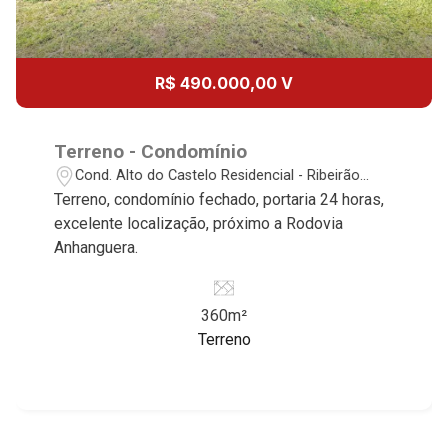
Aug/Fri
15
15:00
R$ 490.000,00 V
Aug/Sat
17
Terreno - Condomínio
16:00
Cond. Alto do Castelo Residencial - Ribeirão
Preto/SP
Aug/Mon
Terreno, condomínio fechado, portaria 24 horas,
excelente localização, próximo a Rodovia
18
Anhanguera.
17:00
Aug/Tue
360m²
19
Terreno
18:00
Aug/Wed
20