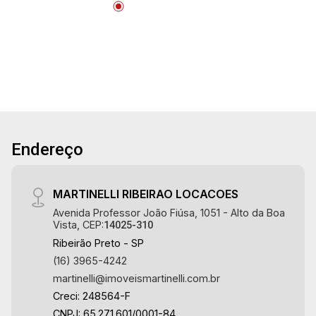
Aug/Thu
21
Aug/Fri
Endereço
MARTINELLI RIBEIRAO LOCACOES
Avenida Professor João Fiúsa, 1051 - Alto da Boa
Vista, CEP:
14025-310
Ribeirão Preto - SP
(16) 3965-4242
martinelli@imoveismartinelli.com.br
Creci: 248564-F
CNPJ: 65.271.601/0001-84