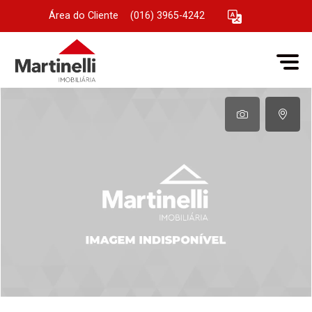
Área do Cliente
|
(016) 3965-4242