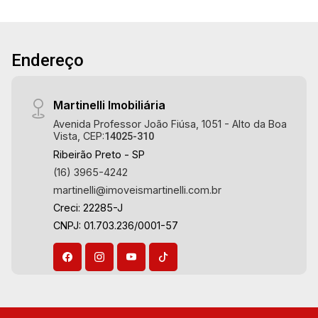
imobiliário de Ribeirão Preto. Referência em
imóveis de alto padrão, somos especialistas na
venda e locação de casas e terrenos
Endereço
residenciais e comerciais nos bairros mais
desejados da Zona Sul, reconhecidos por sua
segurança, infraestrutura e qualidade de vida
Martinelli Imobiliária
incomparável. Atuamos nos bairros de maior
Avenida Professor João Fiúsa, 1051 - Alto da Boa
prestígio da região, como: Alto da Boa Vista,
Vista, CEP:
14025-310
Jardim Botânico, Jardim Olhos D`Água, Vila do
Ribeirão Preto - SP
Golfe, City Ribeirão, Jardim Canadá, Guaporé,
(16) 3965-4242
Ilhas do Sul, Jardim Nova Aliança, Boulevard,
martinelli@imoveismartinelli.com.br
Higienópolis, Sumaré, Jardim América, Alto do
Creci: 22285-J
Ipê, Jardim Irajá, Royal Park, Jardim Califórnia,
CNPJ: 01.703.236/0001-57
Quinta da Primavera, Bonfim Paulista, Vila
Seixas, Jardim Paulista, Jardim Paulistano,
Lagoinha, Ribeirânia, Nova Ribeirânia, Jardim
Macedo, Jardim São Luiz, Centro, Jardim
Flórida, Jardim Centenário, Recreio das Acácias,
Jardim Ana Maria, San Marco, Vila Romana,