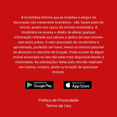
Bosque dos Juritis, Jardim dos Guaporés e
Bella Città Residencial e Industrial. Avenida
A Imobiliária informa que as mobílias e artigos de
João Fiúsa, 1051 - Alto da Boa Vista | Ribeirão
decoração são meramente ilustrativos - não fazem parte do
Preto
imóvel, exceto nos casos de imóveis mobiliados. A
imobiliária se reserva o direito de alterar qualquer
informação referente aos valores e dados de seus imóveis
sem aviso prévio. O valor anunciado do condomínio é
aproximado, podendo ser maior, menor ou mesmo passível
de alteração no decorrer da locação. Pode ocorrer de algum
imóvel anunciado no site não estar mais disponível devido à
rotatividade. As solicitações feitas pelo site não implicam
em reserva, compra, venda ou locação de quaisquer
imóveis.
Política de Privacidade
Termo de Uso