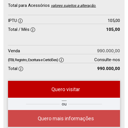
Total para Acessórios
valores sujeitos a alteração.
IPTU
105,00
Total / Mês
105,00
990.000,00
Venda
Consulte-nos
(ITBI, Registro, Escritura e Certidões)
Total
990.000,00
Quero visitar
so
Qual o melhor dia e horário para
ou
r?
você?
Quero mais informações