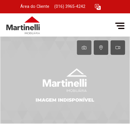
Área do Cliente
|
(016) 3965-4242