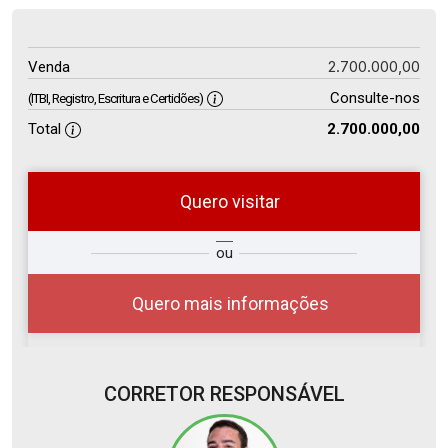
2.700.000,00
Venda
Consulte-nos
(ITBI, Registro, Escritura e Certidões)
Total
2.700.000,00
Quero visitar
so
Qual o melhor dia e horário para
ou
r?
você?
Quero mais informações
CORRETOR RESPONSÁVEL
10
08:00