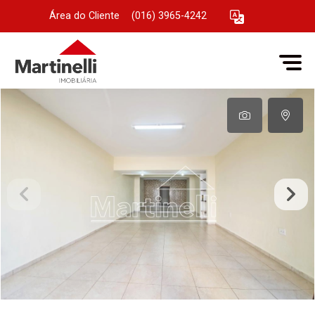
Área do Cliente
|
(016) 3965-4242