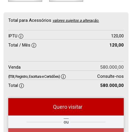
Total para Acessórios
valores sujeitos a alteração.
IPTU
120,00
Total / Mês
120,00
580.000,00
Venda
Consulte-nos
(ITBI, Registro, Escritura e Certidões)
Total
580.000,00
Quero visitar
so
Qual o melhor dia e horário para
ou
r?
você?