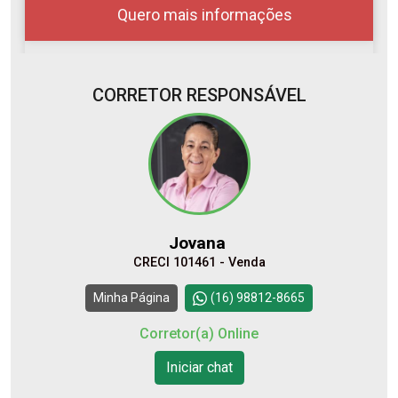
Quero mais informações
CORRETOR RESPONSÁVEL
07
08:00
Aug/Fri
08
09:00
Jovana
Aug/Sat
CRECI 101461 - Venda
10
10:00
Continuar
Minha Página
(16) 98812-8665
Aug/Mon
Corretor(a) Online
11
Iniciar chat
11:00