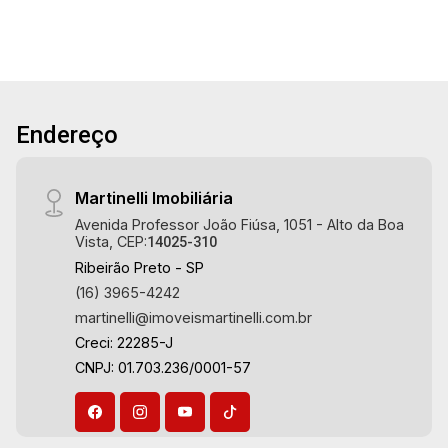
inverno - WCs masculino e feminino - Copa -
Cozinha - Edícula no andar superior com cozinha
- Ideal para clinicas Martinelli Imobiliária,
referência no mercado imobiliário desde 2000.
Especialistas em Venda, Locação e
Endereço
Lançamentos! Avenida João Fiúsa, 1051 - Alto
da Boa Vista | Ribeirão Preto.
Martinelli Imobiliária
Avenida Professor João Fiúsa, 1051 - Alto da Boa
Vista, CEP:
14025-310
Ribeirão Preto - SP
(16) 3965-4242
martinelli@imoveismartinelli.com.br
Creci: 22285-J
CNPJ: 01.703.236/0001-57