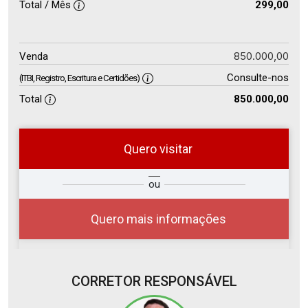
Total / Mês
299,00
850.000,00
Venda
Consulte-nos
(ITBI, Registro, Escritura e Certidões)
Total
850.000,00
Quero visitar
so
Qual o melhor dia e horário para
ou
r?
você?
Quero mais informações
CORRETOR RESPONSÁVEL
07