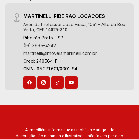
MARTINELLI RIBEIRAO LOCACOES
Avenida Professor João Fiúsa, 1051 - Alto da Boa
Vista, CEP:
14025-310
Ribeirão Preto - SP
(16) 3965-4242
martinelli@imoveismartinelli.com.br
Creci: 248564-F
CNPJ: 65.271.601/0001-84
A Imobiliária informa que as mobílias e artigos de
decoração são meramente ilustrativos - não fazem parte do