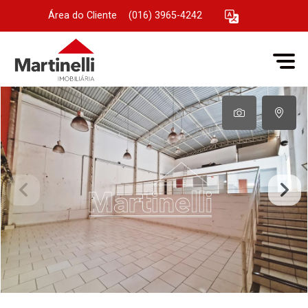
Área do Cliente
|
(016) 3965-4242