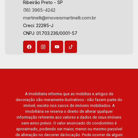
Ribeirão Preto - SP
(16) 3965-4242
martinelli@imoveismartinelli.com.br
Creci: 22285-J
CNPJ: 01.703.236/0001-57
A Imobiliária informa que as mobílias e artigos de
decoração são meramente ilustrativos - não fazem parte do
imóvel, exceto nos casos de imóveis mobiliados. A
imobiliária se reserva o direito de alterar qualquer
informação referente aos valores e dados de seus imóveis
sem aviso prévio. O valor anunciado do condomínio é
aproximado, podendo ser maior, menor ou mesmo passível
de alteração no decorrer da locação. Pode ocorrer de algum