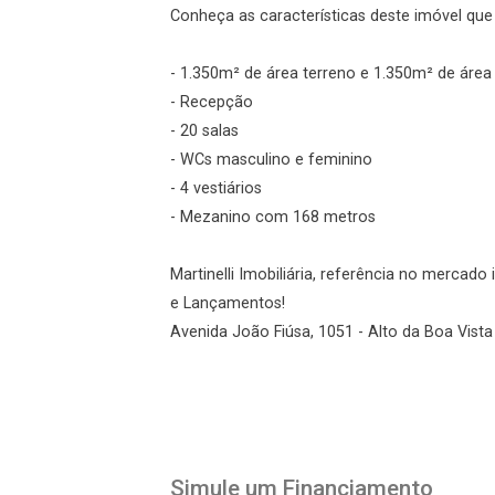
Conheça as características deste imóvel que a
- 1.350m² de área terreno e 1.350m² de área
gin
- Recepção
- 20 salas
ueci minha senha
- WCs masculino e feminino
- 4 vestiários
- Mezanino com 168 metros
r Visita
Fazer Agendamento
Martinelli Imobiliária, referência no mercad
e Lançamentos!
Avenida João Fiúsa, 1051 - Alto da Boa Vista 
Simule um Financiamento