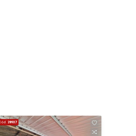
Cód.
28937