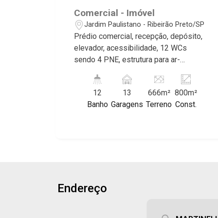
maior prestígio da região, como: Alto da
Comercial - Imóvel
Boa Vista, Jardim Botânico, Jardim
Jardim Paulistano - Ribeirão Preto/SP
Olhos D`Água, Vila do Golfe, City
Prédio comercial, recepção, depósito,
Ribeirão, Jardim Canadá, Guaporé, Ilhas
elevador, acessibilidade, 12 WCs
do Sul, Jardim Nova Aliança, Boulevard,
sendo 4 PNE, estrutura para ar-
Higienópolis, Sumaré, Jardim América,
condicionado, laje técnica, fotovoltaica,
Alto do Ipê, Jardim Irajá, Royal Park,
energia 380W, 13 vagas, excelente
Jardim Califórnia, Quinta da Primavera,
12
13
666m²
800m²
localização, próximo à Av. Francisco
Bonfim Paulista, Vila Seixas, Jardim
Banho
Garagens
Terreno
Const.
Junqueira. Martinelli Imobiliária,
Paulista, Jardim Paulistano, Lagoinha,
referência no mercado imobiliário
Ribeirânia, Nova Ribeirânia, Jardim
desde 2000. Especialistas em Venda e
Macedo, Jardim São Luiz, Centro,
Locação! Avenida João Fiúsa, 1051 -
Jardim Flórida, Jardim Centenário,
Alto da Boa Vista | Ribeirão Preto.
Recreio das Acácias, Jardim Ana Maria,
San Marco, Vila Romana, Bosque dos
Juritis, Jardim dos Guaporés e Bella
Endereço
Città Residencial e Industrial. Avenida
João Fiúsa, 1051 - Alto da Boa Vista |
Ribeirão Preto