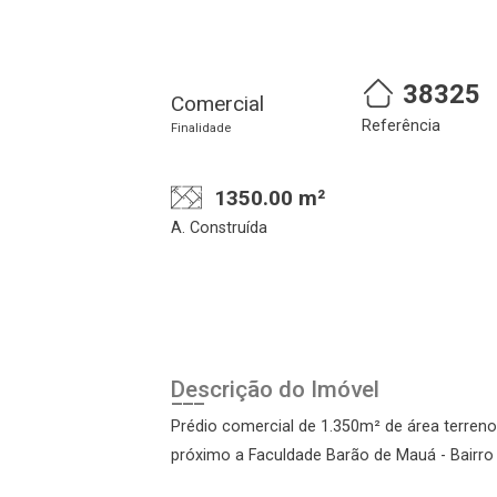
38325
Comercial
Referência
Finalidade
1350.00 m²
A. Construída
alize o login
Confirmar dados da
Ond
visita
Descrição do Imóvel
Prédio comercial de 1.350m² de área terreno
próximo a Faculdade Barão de Mauá - Bairro P