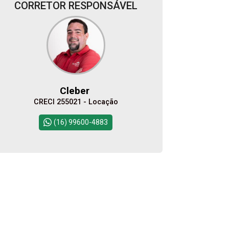
CORRETOR RESPONSÁVEL
Alugar
Comprar
Cleber
CRECI 255021 - Locação
Continuar
(16) 99600-4883