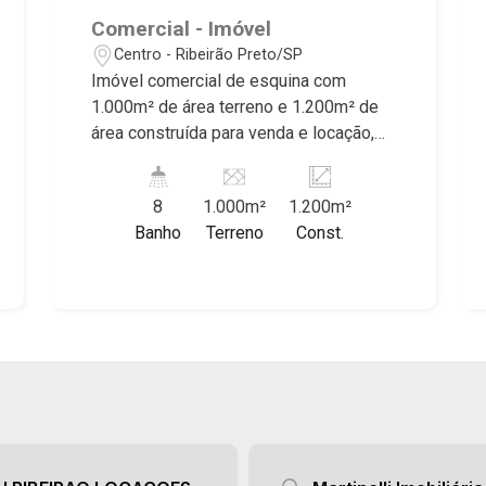
Comercial - Imóvel
Centro - Ribeirão Preto/SP
Imóvel comercial de esquina com
1.000m² de área terreno e 1.200m² de
área construída para venda e locação,
próximo ao Teatro Municipal - Bairro
Centro, Ribeirão Preto/SP. Conheça as
8
1.000m²
1.200m²
características deste imóvel que a
Banho
Terreno
Const.
Martinelli Imobiliária selecionou para
você: - 1.000m² de área terreno e
1.200m² de área construída - Esquina -
Amplo espaço - 10 salas - Cozinha - 8
WCs - Mezanino - Copa - Depósito -
Área de serviço - Entrada lateral - Ideal
para imóveis de grande porte Martinelli
Imobiliária, referência no mercado
imobiliário desde 2000. Especialistas
em Venda, Locação e Lançamentos!