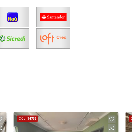
Cód.
34752