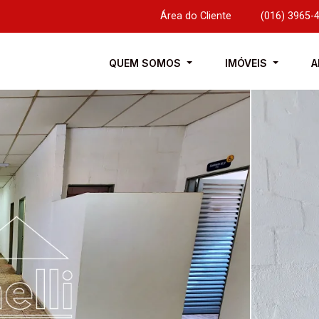
Área do Cliente
|
(016) 3965-
QUEM SOMOS
IMÓVEIS
A