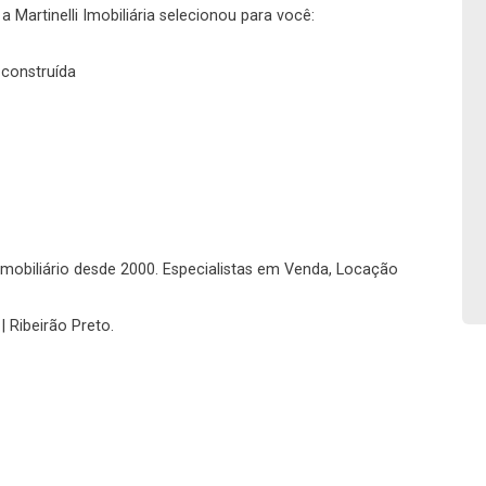
 Martinelli Imobiliária selecionou para você:
Imobiliária
 construída
No imóvel
Continuar
Continuar
o imobiliário desde 2000. Especialistas em Venda, Locação
| Ribeirão Preto.