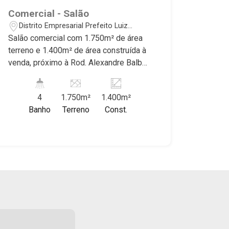
Comercial - Salão
Distrito Empresarial Prefeito Luiz
Roberto Jábali - Ribeirão Preto/SP
Salão comercial com 1.750m² de área
terreno e 1.400m² de área construída à
venda, próximo à Rod. Alexandre Balbo
- Bairro Distrito Empresarial, Ribeirão
Preto/SP. Conheça as características
4
1.750m²
1.400m²
deste imóvel que a Martinelli
Banho
Terreno
Const.
Imobiliária selecionou para você: -
1.750m² de área terreno e 1.400m² de
área construída - 2 Recepções - 1 Sala
- 2 W.Cs Masculinos - 2 W.Cs
Femininos - Pé direito alto 10m² - 2
Docas Martinelli Imobiliária -
excelência absoluta no mercado
imobiliário de Ribeirão Preto.
Referência em imóveis de alto padrão,
somos especialistas na venda e