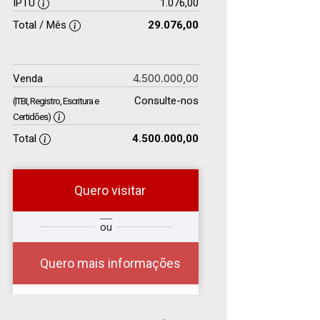
IPTU
1.076,00
Total / Mês
29.076,00
4.500.000,00
Venda
Consulte-nos
(ITBI, Registro, Escritura e
Certidões)
Total
4.500.000,00
Quero visitar
e
ou
Comprar
Deseja
ou
?
?
Alugar
Quero mais informações