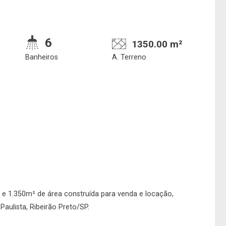
6
1350.00 m²
Banheiros
A. Terreno
e deseja encontrar
Qual o melhor dia 
nosso corretor?
horário para você
 e 1.350m² de área construída para venda e locação,
aulista, Ribeirão Preto/SP.