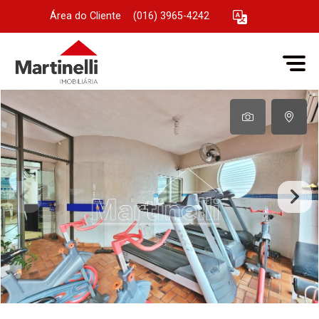
Área do Cliente
|
(016) 3965-4242