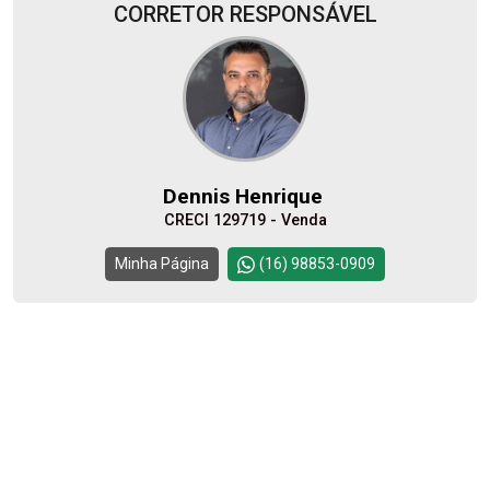
CORRETOR RESPONSÁVEL
07
08:00
Aug/Fri
08
09:00
Dennis Henrique
Aug/Sat
CRECI 129719 - Venda
10
10:00
Continuar
Minha Página
(16) 98853-0909
Aug/Mon
11
11:00
Aug/Tue
12
12:00