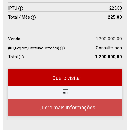
IPTU
225,00
Total / Mês
225,00
1.200.000,00
Venda
Consulte-nos
(ITBI, Registro, Escritura e Certidões)
Total
1.200.000,00
Quero visitar
so
Qual o melhor dia e horário para
ou
r?
você?
Quero mais informações