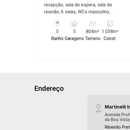
Ribeirão, Jardim Canadá, Guaporé, Ilhas
recepção, sala de espera, sala de
do Sul, Jardim Nova Aliança, Boulevard,
reunião, 6 salas, WCs masculino,
Higienópolis, Sumaré, Jardim América,
feminino e adaptado, vestiários, copa,
Alto do Ipê, Jardim Irajá, Royal Park,
cozinha, pé direito alto, portão, 5 vagas
Jardim Califórnia, Quinta da Primavera,
5
5
804m²
1.038m²
recuadas, excelente localização,
Bonfim Paulista, Vila Seixas, Jardim
Banho
Garagens
Terreno
Const.
próximo a Av. Castelo Branco. Martinelli
Paulista, Jardim Paulistano, Lagoinha,
Imobiliária, referência no mercado
Ribeirânia, Nova Ribeirânia, Jardim
imobiliário desde 2000. Especialistas
Macedo, Jardim São Luiz, Centro,
em Venda e Locação! Avenida João
Jardim Flórida, Jardim Centenário,
Fiúsa, 1051 - Alto da Boa Vista
Recreio das Acácias, Jardim Ana Maria,
| Ribeirão Preto.
San Marco, Vila Romana, Bosque dos
Juritis, Jardim dos Guaporés e Bella
Endereço
Città Residencial e Industrial. Avenida
João Fiúsa, 1051 - Alto da Boa Vista |
Ribeirão Preto.
Martinelli I
Avenida Prof
da Boa Vista
Ribeirão Pre