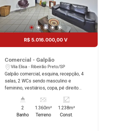
R$ 5.016.000,00 V
Comercial - Galpão
Vila Elisa - Ribeirão Preto/SP
Galpão comercial, esquina, recepção, 4
salas, 2 WCs sendo masculino e
feminino, vestiários, copa, pé direito
alto, mezanino, almoxarifado, portão
basculante, excelente localização,
2
1.360m²
1.238m²
próximo ao Aeroporto Leite Lopes.
Banho
Terreno
Const.
Martinelli Imobiliária, referência no
mercado imobiliário desde 2000.
Especialistas em Venda e Locação!