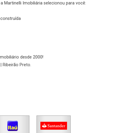
Fazer Agendamento
Continuar
 Martinelli Imobiliária selecionou para você:
 construída
imobiliário desde 2000!
| Ribeirão Preto.