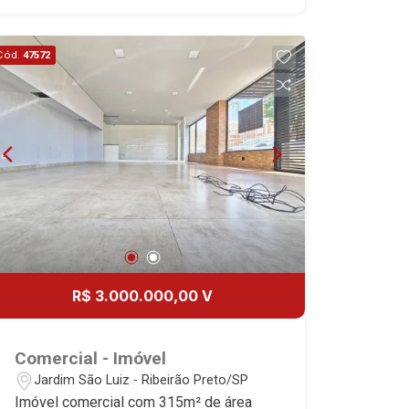
Avenida João Fiúsa, 1051 - Alto da Boa
Vista | Ribeirão Preto.
Cód.
47572
R$ 3.000.000,00 V
Comercial - Imóvel
Jardim São Luiz - Ribeirão Preto/SP
Imóvel comercial com 315m² de área