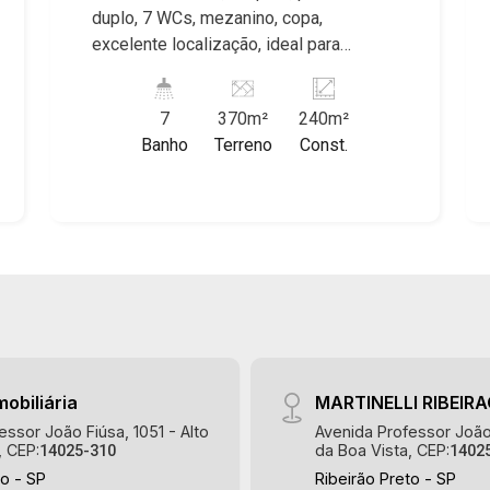
Alto do Ipê, Jardim Irajá, Royal Park,
duplo, 7 WCs, mezanino, copa,
Jardim Califórnia, Quinta da Primavera,
excelente localização, ideal para
Bonfim Paulista, Vila Seixas, Jardim
empresa de grande porte, próximo a
Paulista, Jardim Paulistano, Lagoinha,
Maxiar. Martinelli Imobiliária, referência
Ribeirânia, Nova Ribeirânia, Jardim
7
370m²
240m²
no mercado imobiliário desde 2000.
Macedo, Jardim São Luiz, Centro,
Banho
Terreno
Const.
Especialistas em Venda e Locação!
Jardim Flórida, Jardim Centenário,
Avenida João Fiúsa, 1051 - Alto da Boa
Recreio das Acácias, Jardim Ana Maria,
Vista | Ribeirão Preto.
San Marco, Vila Romana, Bosque dos
Juritis, Jardim dos Guaporés e Bella
Città Residencial e Industrial. Avenida
João Fiúsa, 1051 - Alto da Boa Vista |
Ribeirão Preto
mobiliária
MARTINELLI RIBEIR
essor João Fiúsa, 1051 - Alto
Avenida Professor João 
, CEP:
da Boa Vista, CEP:
14025-310
1402
to - SP
Ribeirão Preto - SP