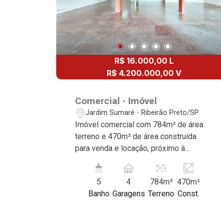
R$ 16.000,00 L
R$ 4.200.000,00 V
Comercial - Imóvel
Jardim Sumaré - Ribeirão Preto/SP
Imóvel comercial com 784m² de área
terreno e 470m² de área construída
para venda e locação, próximo à
Avenida Itatiaia - Bairro Jardim Sumaré,
Ribeirão Preto/SP. Conheça as
5
4
784m²
470m²
características deste imóvel que a
Banho
Garagens
Terreno
Const.
Martinelli Imobiliária selecionou para
você: - 784m² de área terreno e 470m²
de área construída - Vitrine - Salão - 3