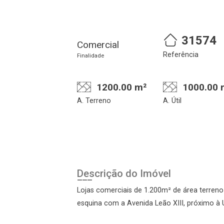
Cadastre-se
Realize o login
31574
Comercial
Referência
Finalidade
1200.00 m²
1000.00 
A. Terreno
A. Útil
Login
Descrição do Imóvel
Esqueci minha senha
Cadastre-se
Lojas comerciais de 1.200m² de área terreno
esquina com a Avenida Leão XIII, próximo à 