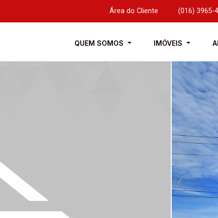
Área do Cliente
|
(016) 3965-
QUEM SOMOS
IMÓVEIS
A