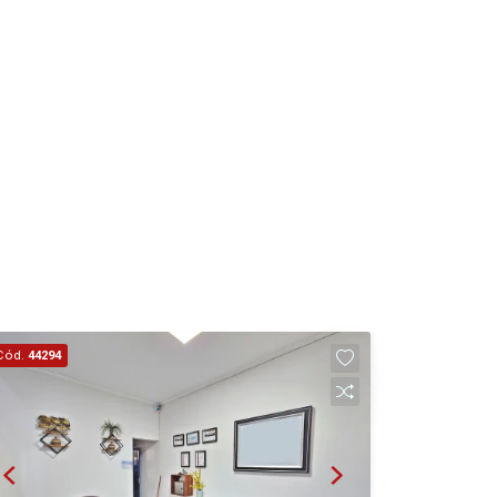
17
Aug/Mon
18
Aug/Tue
19
Aug/Wed
20
Cód.
44294
Aug/Thu
21
Aug/Fri