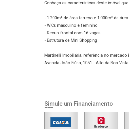
Agendar Visita
Conheça as características deste imóvel que a
- 1.200m² de área terreno e 1.000m² de área
ncordo com os
acidade
- W.Cs masculino e feminino
- Recuo frontal com 16 vagas
- Estrutura de Mini Shopping
r Cadastro
Martinelli Imobiliária, referência no mercado 
Avenida João Fiúsa, 1051 - Alto da Boa Vista 
Simule um Financiamento