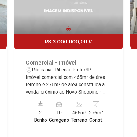
R$ 3.000.000,00 V
Comercial - Imóvel
Ribeirânia - Ribeirão Preto/SP
Imóvel comercial com 465m² de área
terreno e 276m² de área construída à
venda, próximo ao Novo Shopping -
Bairro Ribeirânia, Ribeirão Preto/SP.
Conheça as características deste
2
10
465m²
276m²
imóvel que a Martinelli Imobiliária
Banho
Garagens
Terreno
Const.
selecionou para você: - 465m² de área
terreno e 276m² de área construída - 2
banheiros - Copa - Área de serviço -