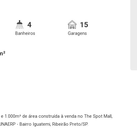
Confirmar dados da
Onde deseja encontra
4
15
visita
nosso corretor
Banheiros
Garagens
m²
08/08/2026
08h00
Imobiliária
No imóvel
 e 1.000m² de área construída à venda no The Spot Mall,
UNAERP - Bairro Iguatemi, Ribeirão Preto/SP.