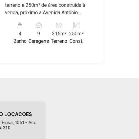
terreno e 250m² de área construída à
venda, próximo a Avenida Antônio
Diederichsen - Bairro Jardim São Luiz,
Ribeirão Preto/SP. Conheça as
4
9
315m²
250m²
características deste imóvel que a
Banho
Garagens
Terreno
Const.
Martinelli Imobiliária selecionou para
você: - 315m² de área terreno e 250m²
de área construída - Esquina - Salão
térreo - Escritório - 4 WCs - Cozinha -
Corredor lateral - 9 vagas recuadas
Martinelli Imobiliária - excelência
absoluta no mercado imobiliário de
Ribeirão Preto. Referência em imóveis
de alto padrão, somos especialistas na
venda e locação de casas e terrenos
AO LOCACOES
residenciais e comerciais nos bairros
Fiúsa, 1051 - Alto
mais desejados da Zona Sul,
5-310
reconhecidos por sua segurança,