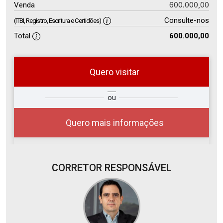
600.000,00
Venda
Consulte-nos
(ITBI, Registro, Escritura e Certidões)
Total
600.000,00
Quero visitar
so
Qual o melhor dia e horário para
ou
r?
você?
Quero mais informações
CORRETOR RESPONSÁVEL
07
08:00
Aug/Fri