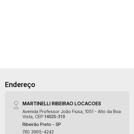
Aug/Wed
cozinha planejada, área de serviço, quintal,
20
corredor lateral, 3 vagas, excelente localização,
próximo a Mini Rodoviária. Martinelli Imobiliária,
3
3
288m²
200m²
referência no mercado imobiliário desde 2000.
Aug/Thu
Banho
Garagens
Terreno
Const.
Especialistas em Venda e Locação! Avenida
21
João Fiúsa, 1051 - Alto da Boa Vista | Ribeirão
Preto.
Aug/Fri
Endereço
MARTINELLI RIBEIRAO LOCACOES
Avenida Professor João Fiúsa, 1051 - Alto da Boa
Vista, CEP:
14025-310
Ribeirão Preto - SP
(16) 3965-4242