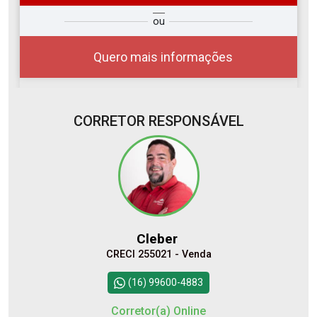
so
Qual o melhor dia e horário para
ou
r?
você?
Quero mais informações
CORRETOR RESPONSÁVEL
07
08:00
Aug/Fri
08
09:00
Cleber
Aug/Sat
CRECI 255021 - Venda
10
10:00
Continuar
(16) 99600-4883
Aug/Mon
Corretor(a) Online