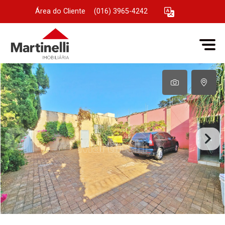
Área do Cliente
|
(016) 3965-4242