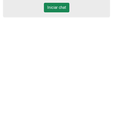
11
Iniciar chat
11:00
Aug/Tue
12
12:00
Aug/Wed
13
13:00
Aug/Thu
14
14:00
Aug/Fri
15
Cód.
29713
15:00