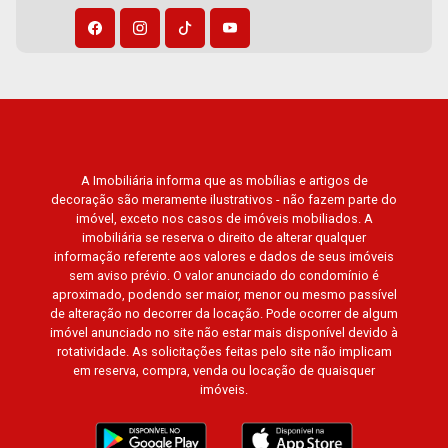
Jardim Califórnia, Quinta da Primavera, Bonfim
Paulista, Vila Seixas, Jardim Paulista, Jardim
Paulistano, Lagoinha, Ribeirânia, Nova Ribeirânia,
Jardim Macedo, Jardim São Luiz, Centro, Jardim
Flórida, Jardim Centenário, Recreio das Acácias,
Jardim Ana Maria, San Marco, Vila Romana,
Bosque dos Juritis, Jardim dos Guaporés e
A Imobiliária informa que as mobílias e artigos de
Bella Città Residencial e Industrial. Avenida
decoração são meramente ilustrativos - não fazem parte do
João Fiúsa, 1051 - Alto da Boa Vista | Ribeirão
imóvel, exceto nos casos de imóveis mobiliados. A
Preto.
imobiliária se reserva o direito de alterar qualquer
informação referente aos valores e dados de seus imóveis
sem aviso prévio. O valor anunciado do condomínio é
aproximado, podendo ser maior, menor ou mesmo passível
de alteração no decorrer da locação. Pode ocorrer de algum
imóvel anunciado no site não estar mais disponível devido à
rotatividade. As solicitações feitas pelo site não implicam
em reserva, compra, venda ou locação de quaisquer
imóveis.