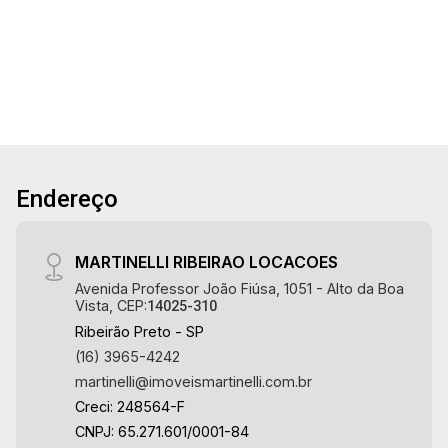
2
4
251m²
145m²
para você: - 251m² de área terreno e 145m² de
Banho
Garagens
Terreno
Const.
área construída - Recepção - 5 salas amplas -
Copa - Área de serviço - 2 WCs - Instalação de
ar-condicionado - Corredor lateral - 4 vagas
recuadas - Fino acabamento - Excelente
localização Martinelli Imobiliária - excelência
absoluta no mercado imobiliário de Ribeirão
Preto. Referência em imóveis de alto padrão,
Endereço
somos especialistas na venda e locação de
casas e terrenos residenciais e comerciais nos
bairros mais desejados da Zona Sul,
MARTINELLI RIBEIRAO LOCACOES
reconhecidos por sua segurança, infraestrutura
Avenida Professor João Fiúsa, 1051 - Alto da Boa
e qualidade de vida incomparável. Atuamos nos
Vista, CEP:
14025-310
bairros de maior prestígio da região, como: Alto
Ribeirão Preto - SP
da Boa Vista, Jardim Botânico, Jardim Olhos
(16) 3965-4242
D`Água, Vila do Golfe, City Ribeirão, Jardim
martinelli@imoveismartinelli.com.br
Canadá, Guaporé, Ilhas do Sul, Jardim Nova
Creci: 248564-F
Aliança, Boulevard, Higienópolis, Sumaré, Jardim
CNPJ: 65.271.601/0001-84
América, Alto do Ipê, Jardim Irajá, Royal Park,