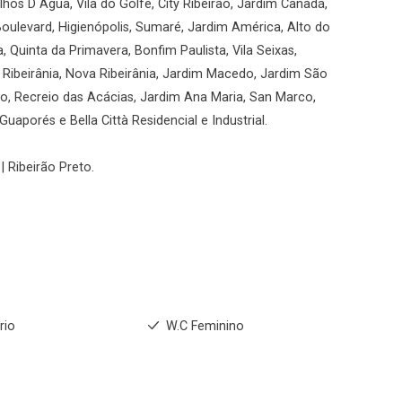
hos D`Água, Vila do Golfe, City Ribeirão, Jardim Canadá,
Boulevard, Higienópolis, Sumaré, Jardim América, Alto do
a, Quinta da Primavera, Bonfim Paulista, Vila Seixas,
, Ribeirânia, Nova Ribeirânia, Jardim Macedo, Jardim São
rio, Recreio das Acácias, Jardim Ana Maria, San Marco,
uaporés e Bella Città Residencial e Industrial.
| Ribeirão Preto.
rio
W.C Feminino