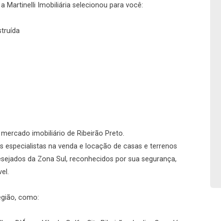
 Martinelli Imobiliária selecionou para você:
Imobiliária
truída
No imóvel
Continuar
Continuar
o mercado imobiliário de Ribeirão Preto.
 especialistas na venda e locação de casas e terrenos
desejados da Zona Sul, reconhecidos por sua segurança,
el.
egião, como: