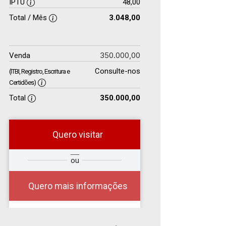
IPTU
48,00
Total / Mês
3.048,00
350.000,00
Venda
Consulte-nos
(ITBI, Registro, Escritura e
Certidões)
Total
350.000,00
Quero visitar
e
ou
Comprar
Deseja
ou
?
?
Alugar
Quero mais informações