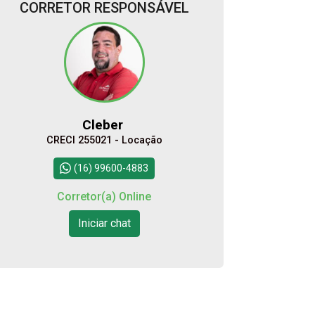
CORRETOR RESPONSÁVEL
Alugar
Comprar
Cleber
CRECI 255021 - Locação
Continuar
(16) 99600-4883
Corretor(a) Online
Iniciar chat