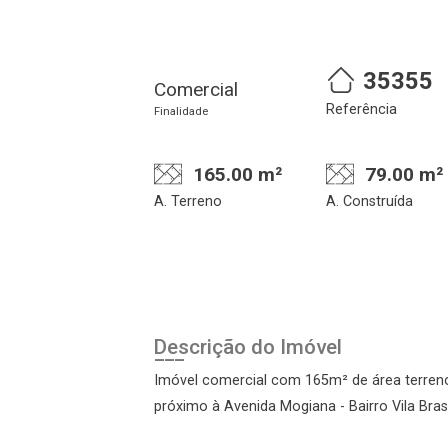
35355
Comercial
Referência
Finalidade
165.00 m²
79.00 m²
A. Terreno
A. Construída
alize o login
Confirmar dados da
Ond
visita
Descrição do Imóvel
Imóvel comercial com 165m² de área terreno
próximo à Avenida Mogiana - Bairro Vila Brasi