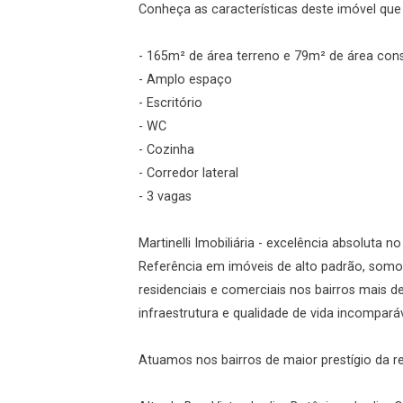
Conheça as características deste imóvel que a
- 165m² de área terreno e 79m² de área cons
gin
- Amplo espaço
- Escritório
ueci minha senha
- WC
- Cozinha
- Corredor lateral
- 3 vagas
r Visita
Fazer Agendamento
Martinelli Imobiliária - excelência absoluta n
Referência em imóveis de alto padrão, somos
residenciais e comerciais nos bairros mais 
infraestrutura e qualidade de vida incomparáv
Atuamos nos bairros de maior prestígio da r