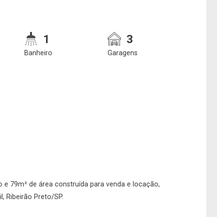
1
3
Banheiro
Garagens
e deseja encontrar
Qual o melhor dia 
nosso corretor?
horário para você
 e 79m² de área construída para venda e locação,
l, Ribeirão Preto/SP.