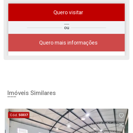
Quero visitar
ra
?
Alugar
ou
Comprar
Deseja
ou
ê?
Quero mais informações
Alugar
Comprar
Imóveis Similares
Cód.
50337