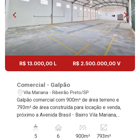
Continuar
R$ 13.000,00 L
R$ 2.500.000,00 V
Comercial - Galpão
Vila Mariana - Ribeirão Preto/SP
Galpão comercial com 900m² de área terreno e
793m² de área construída para locação e venda,
próximo a Avenida Brasil - Bairro Vila Mariana,
Ribeirão Preto/SP. Conheça as características
deste imóvel que a Martinelli Imobiliária
5
6
900m²
793m²
selecionou para você: - 900m² de área terreno e