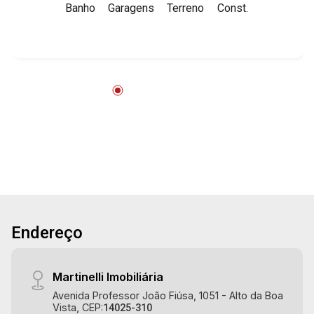
Banho
Garagens
Terreno
Const.
793m² de área construída - 2 salas com WCs - 4
escritório - WCs masculino e feminino - 3
cozinhas - Refeitório - Área de serviço - Pé
direito alto - Iluminação - Portão - Depósito - 18
vagas de moto e 6 de carros Martinelli
Imobiliária - excelência absoluta no mercado
imobiliário de Ribeirão Preto. Referência em
imóveis de alto padrão, somos especialistas na
venda e locação de casas e terrenos
residenciais e comerciais nos bairros mais
desejados da Zona Sul, reconhecidos por sua
segurança, infraestrutura e qualidade de vida
incomparável. Atuamos nos bairros de maior
Endereço
prestígio da região, como: Alto da Boa Vista,
Jardim Botânico, Jardim Olhos D`Água, Vila do
Golfe, City Ribeirão, Jardim Canadá, Guaporé,
Martinelli Imobiliária
Ilhas do Sul, Jardim Nova Aliança, Boulevard,
Avenida Professor João Fiúsa, 1051 - Alto da Boa
Higienópolis, Sumaré, Jardim América, Alto do
Vista, CEP:
14025-310
Ipê, Jardim Irajá, Royal Park, Jardim Califórnia,