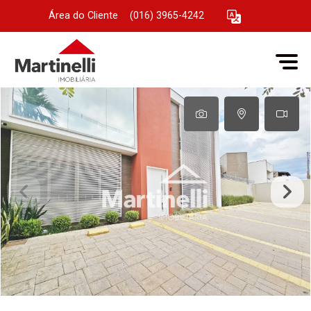
Área do Cliente
|
(016) 3965-4242