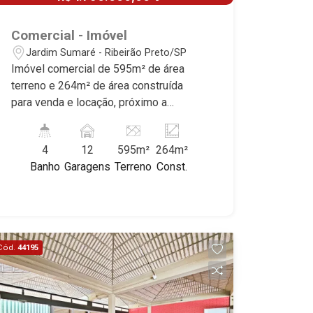
Comercial - Imóvel
Jardim Sumaré - Ribeirão Preto/SP
Imóvel comercial de 595m² de área
terreno e 264m² de área construída
para venda e locação, próximo a
Avenida Independência - Bairro Jardim
Sumaré, Ribeirão Preto/SP. Conheça as
4
12
595m²
264m²
características deste imóvel que a
Banho
Garagens
Terreno
Const.
Martinelli Imobiliária selecionou para
você: - 595m² de área terreno e 264m²
de área construída - Recepção - 8 salas
- 4 W.Cs sendo 1 PNE - Cozinha -
Edícula com sala e WC - 9 vagas -
Cód.
44195
Excelente localização Martinelli
Imobiliária - excelência absoluta no
mercado imobiliário de Ribeirão Preto.
Referência em imóveis de alto padrão,