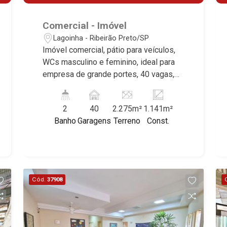
Comercial - Imóvel
Lagoinha - Ribeirão Preto/SP
Imóvel comercial, pátio para veículos,
WCs masculino e feminino, ideal para
empresa de grande portes, 40 vagas,
excelente localização, próximo a Rod.
Anhanguera. Martinelli Imobiliária,
2
40
2.275m²
1.141m²
referência no mercado imobiliário
Banho
Garagens
Terreno
Const.
desde 2000. Especialistas em Venda e
Locação! Avenida João Fiúsa, 1051 -
Alto da Boa Vista | Ribeirão Preto.
Cód.
37908