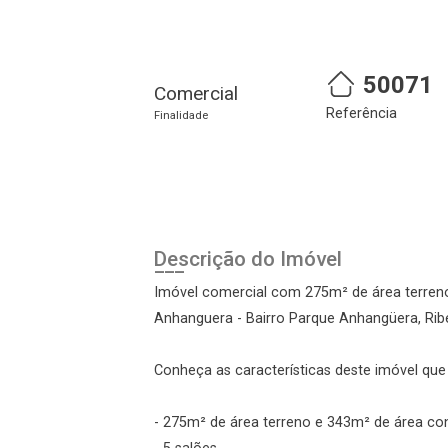
50071
Comercial
Referência
Finalidade
Cadastre-se
Realize o login
Descrição do Imóvel
Imóvel comercial com 275m² de área terreno
Anhanguera - Bairro Parque Anhangüera, Ribe
Conheça as características deste imóvel que a
- 275m² de área terreno e 343m² de área co
Login