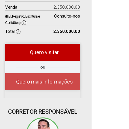
2.350.000,00
Venda
Consulte-nos
(ITBI, Registro, Escritura e
Certidões)
Total
2.350.000,00
Quero visitar
r
Qual o melhor dia e
ou
?
horário para você?
Quero mais informações
08
CORRETOR RESPONSÁVEL
10:00
Aug/Sat