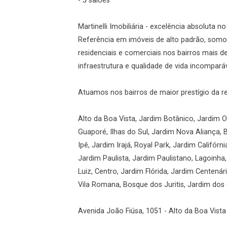
- 5 salões
Esqueci minha senha
Martinelli Imobiliária - excelência absoluta n
Cadastre-se
Referência em imóveis de alto padrão, somos
residenciais e comerciais nos bairros mais 
infraestrutura e qualidade de vida incomparáv
Agendar Visita
Atuamos nos bairros de maior prestígio da r
ncordo com os
acidade
Alto da Boa Vista, Jardim Botânico, Jardim Ol
Guaporé, Ilhas do Sul, Jardim Nova Aliança, 
Ipê, Jardim Irajá, Royal Park, Jardim Califórni
Jardim Paulista, Jardim Paulistano, Lagoinha
r Cadastro
Luiz, Centro, Jardim Flórida, Jardim Centená
Vila Romana, Bosque dos Juritis, Jardim dos G
Avenida João Fiúsa, 1051 - Alto da Boa Vista 