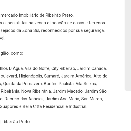
No imóvel
o mercado imobiliário de Ribeirão Preto.
 especialistas na venda e locação de casas e terrenos
desejados da Zona Sul, reconhecidos por sua segurança,
el.
Fazer Agendamento
Continuar
egião, como:
hos D`Água, Vila do Golfe, City Ribeirão, Jardim Canadá,
Boulevard, Higienópolis, Sumaré, Jardim América, Alto do
a, Quinta da Primavera, Bonfim Paulista, Vila Seixas,
, Ribeirânia, Nova Ribeirânia, Jardim Macedo, Jardim São
rio, Recreio das Acácias, Jardim Ana Maria, San Marco,
uaporés e Bella Città Residencial e Industrial.
| Ribeirão Preto