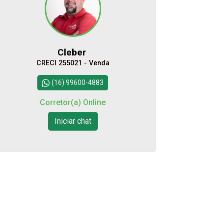
10
11:00
Aug/Mon
Cleber
11
CRECI 255021 - Venda
12:00
Continuar
(16) 99600-4883
Aug/Tue
Corretor(a) Online
12
Iniciar chat
Aug/Wed
13
Aug/Thu
14