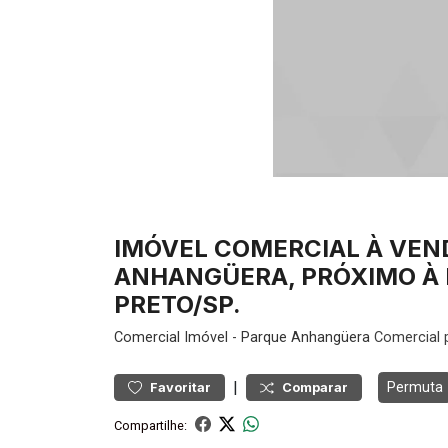
IMÓVEL COMERCIAL À VEN
ANHANGÜERA, PRÓXIMO À 
PRETO/SP.
Comercial
Imóvel
-
Parque Anhangüera
Comercial 
|
Permuta
Favoritar
Comparar
Compartilhe: