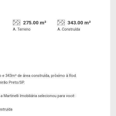
275.00 m²
343.00 m²
A. Terreno
A. Construída
Confirmar dados da
Onde deseja encontra
visita
nosso corretor
 e 343m² de área construída, próximo à Rod.
irão Preto/SP.
08/08/2026
 Martinelli Imobiliária selecionou para você:
10h00
Imobiliária
nstruída