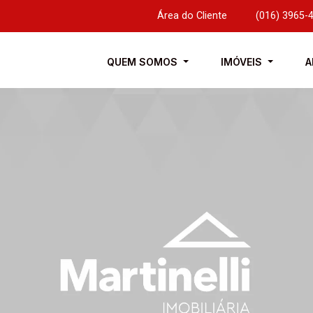
Área do Cliente
|
(016) 3965-
QUEM SOMOS
IMÓVEIS
A