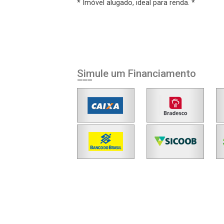
* Imóvel alugado, ideal para renda. *
Esqueci minha senha
Cadastre-se
Simule um Financiamento
Agendar Visita
ncordo com os
acidade
r Cadastro