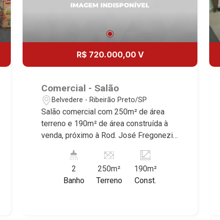
R$ 720.000,00 V
Comercial - Salão
Belvedere - Ribeirão Preto/SP
Salão comercial com 250m² de área
terreno e 190m² de área construída à
venda, próximo à Rod. José Fregonezi -
Bairro Belvedere, Ribeirão Preto/SP.
Conheça as características deste
2
250m²
190m²
imóvel que a Martinelli Imobiliária
Banho
Terreno
Const.
selecionou para você: - 250m² de área
terreno e 190m² de área construída -
W.C. masculino e feminino - Copa
Martinelli Imobiliária - excelência