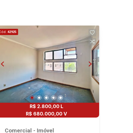
13:00
Aug/Sat
17
14:00
Cód.
42925
Aug/Mon
18
15:00
Aug/Tue
19
16:00
Aug/Wed
20
R$ 2.800,00 L
17:00
R$ 680.000,00 V
Aug/Thu
Comercial - Imóvel