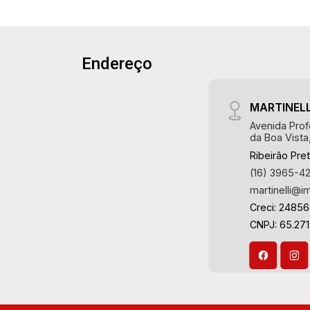
Endereço
MARTINELL
Avenida Prof
da Boa Vista
Ribeirão Pre
(16) 3965-4
martinelli@i
Creci: 2485
CNPJ: 65.271