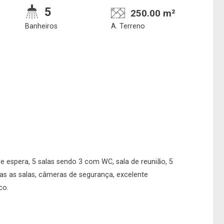
5
250.00 m²
Banheiros
A. Terreno
Confirmar dados da
Onde deseja encontra
visita
nosso corretor
e espera, 5 salas sendo 3 com WC, sala de reunião, 5
as as salas, câmeras de segurança, excelente
10/08/2026
co.
08h00
Imobiliária