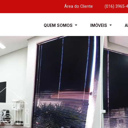
Área do Cliente
|
(016) 3965-
QUEM SOMOS
IMÓVEIS
A