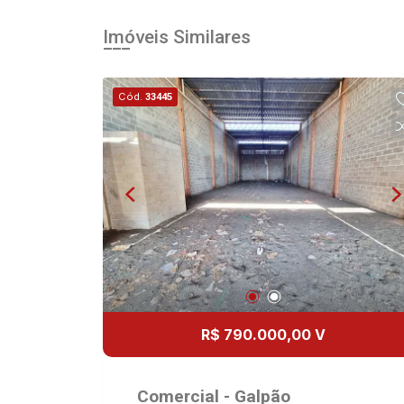
Imóveis Similares
Cód.
33445
R$ 790.000,00 V
Comercial - Galpão