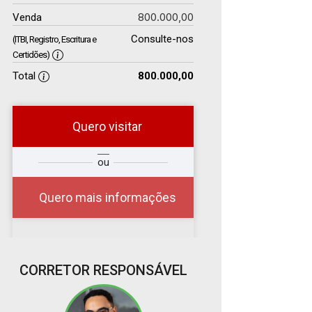
800.000,00
Venda
Consulte-nos
(ITBI, Registro, Escritura e
Certidões)
Total
800.000,00
Quero visitar
r
Qual o melhor dia e
ou
?
horário para você?
Quero mais informações
10
CORRETOR RESPONSÁVEL
08:00
Aug/Mon