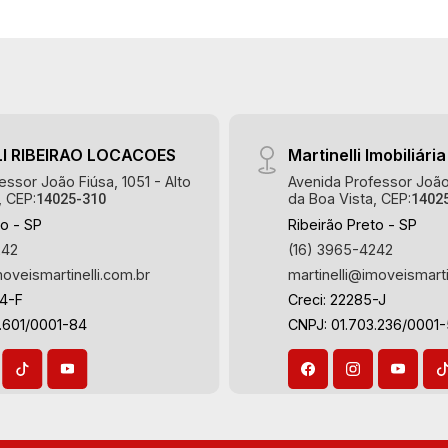
absoluta no mercado imobiliário de
Ribeirão Preto. Referência em imóveis
de alto padrão, somos especialistas na
venda e locação de casas e terrenos
residenciais e comerciais nos bairros
mais desejados da Zona Sul,
I RIBEIRAO LOCACOES
Martinelli Imobiliária
reconhecidos por sua segurança,
essor João Fiúsa, 1051 - Alto
Avenida Professor João 
infraestrutura e qualidade de vida
, CEP:
da Boa Vista, CEP:
14025-310
1402
incomparável. Atuamos nos bairros de
to - SP
Ribeirão Preto - SP
maior prestígio da região, como: Alto da
242
(16) 3965-4242
Boa Vista, Jardim Botânico, Jardim
moveismartinelli.com.br
martinelli@imoveismarti
Olhos D`Água, Vila do Golfe, City
64-F
Creci: 22285-J
Ribeirão, Jardim Canadá, Guaporé, Ilhas
.601/0001-84
CNPJ: 01.703.236/0001
do Sul, Jardim Nova Aliança, Boulevard,
Higienópolis, Sumaré, Jardim América,
Alto do Ipê, Jardim Irajá, Royal Park,
Jardim Califórnia, Quinta da Primavera,
Bonfim Paulista, Vila Seixas, Jardim