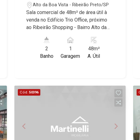
Alto da Boa Vista - Ribeirão Preto/SP
Sala comercial de 48m² de área útil à
venda no Edifício Trio Office, próximo
ao Ribeirão Shopping - Bairro Alto da
Boa Vista, Ribeirão Preto/SP. Conheça
as características deste imóvel que a
2
1
48m²
Martinelli Imobiliária selecionou para
Banho
Garagem
A. Útil
você: - 48m² de área útil - Face sombra
- 2 banheiros - Piso em porcelanato -
Forro de gesso - Ar-condicionado -
Estrutura completa no edifício - 1 vaga
coberta Martinelli Imobiliária, referência
Cód.
50396
no mercado imobiliário desde 2000!
Avenida João Fiúsa, 1051 - Alto da Boa
Vista | Ribeirão Preto.