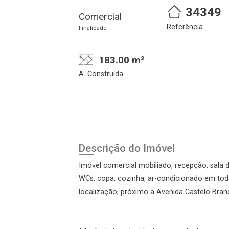
34349
Comercial
Referência
Finalidade
183.00 m²
A. Construída
Cadastre-se
Realize o login
Descrição do Imóvel
Imóvel comercial mobiliado, recepção, sala d
WCs, copa, cozinha, ar-condicionado em tod
localização, próximo a Avenida Castelo Bran
Login