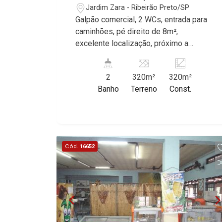
Jardim Zara - Ribeirão Preto/SP
Galpão comercial, 2 WCs, entrada para
caminhões, pé direito de 8m²,
excelente localização, próximo a
Avenida Bananal. Martinelli Imobiliária,
referência no mercado imobiliário
2
320m²
320m²
desde 2000. Especialistas em Venda e
Banho
Terreno
Const.
Locação! Avenida João Fiúsa, 1051 -
Alto da Boa Vista | Ribeirão Preto.
Cód.
16652