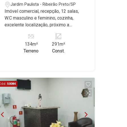
21
18:00
Jardim Paulista - Ribeirão Preto/SP
Imóvel comercial, recepção, 12 salas,
Aug/Fri
W.C masculino e feminino, cozinha,
22
excelente localização, próximo a
Faculdade Barão de Mauá. Martinelli
Imobiliária, referência no mercado
Aug/Sat
134m²
291m²
imobiliário desde 2000. Especialistas
Terreno
Const.
em Venda e Locação! Avenida João
Fiúsa, 1051 - Alto da Boa Vista
| Ribeirão Preto.
Cód.
50084