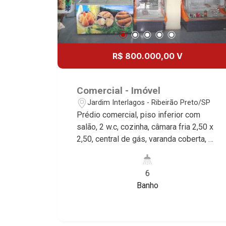
R$ 800.000,00 V
Comercial - Imóvel
Jardim Interlagos - Ribeirão Preto/SP
Prédio comercial, piso inferior com
salão, 2 w.c, cozinha, câmara fria 2,50 x
2,50, central de gás, varanda coberta, 1
sala com w.c e copa. Piso superior com
1 salão com 2 w.c, cozinha e sacada, 1
6
sala com w.c e copa, excelente
Banho
localização, próximo a rotatória Jd.
Interlagos.