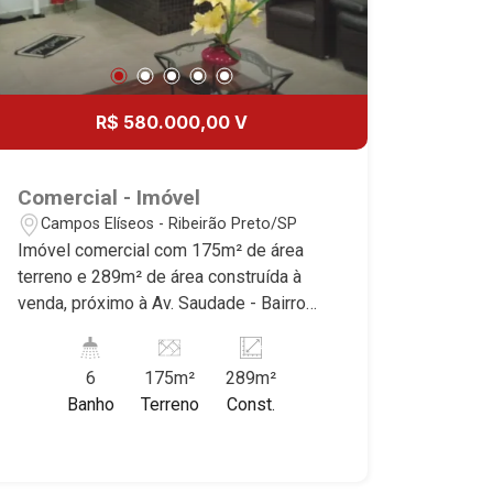
R$ 580.000,00 V
Comercial - Imóvel
Campos Elíseos - Ribeirão Preto/SP
Imóvel comercial com 175m² de área
terreno e 289m² de área construída à
venda, próximo à Av. Saudade - Bairro
Campos Elíseos, Ribeirão Preto/SP.
Conheça as características deste
6
175m²
289m²
imóvel que a Martinelli Imobiliária
Banho
Terreno
Const.
selecionou para você: - 175m² de área
terreno e 289m² de área construída -
Recepção - 11 salas climatizadas -
W.C. masculino e feminino - 2 quintais -