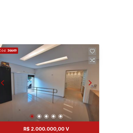
20
Aug/Thu
21
Aug/Fri
22
Cód.
36649
Aug/Sat
R$ 2.000.000,00 V