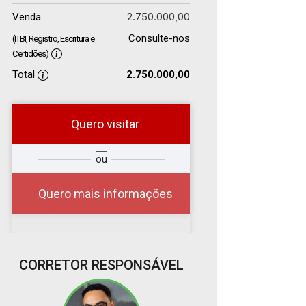
2.750.000,00
Venda
Consulte-nos
(ITBI, Registro, Escritura e
Certidões)
Total
2.750.000,00
Quero visitar
r
Qual o melhor dia e
ou
?
horário para você?
Quero mais informações
08
CORRETOR RESPONSÁVEL
08:00
Aug/Sat