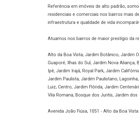
Referência em imóveis de alto padrão, somos
residenciais e comerciais nos bairros mais 
Esqueci minha senha
Cadastre-se
infraestrutura e qualidade de vida incomparáv
Atuamos nos bairros de maior prestígio da r
Agendar Visita
Alto da Boa Vista, Jardim Botânico, Jardim Ol
Guaporé, Ilhas do Sul, Jardim Nova Aliança, 
ncordo com os
Ipê, Jardim Irajá, Royal Park, Jardim Califórni
acidade
Jardim Paulista, Jardim Paulistano, Lagoinha
Luiz, Centro, Jardim Flórida, Jardim Centená
Vila Romana, Bosque dos Juritis, Jardim dos G
r Cadastro
Avenida João Fiúsa, 1051 - Alto da Boa Vista 