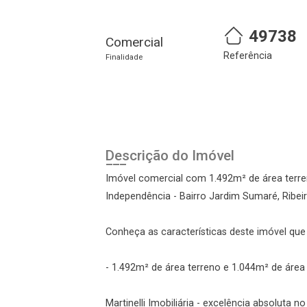
49738
Comercial
Referência
Finalidade
Cadastre-se
Realize o login
Descrição do Imóvel
Imóvel comercial com 1.492m² de área terre
Independência - Bairro Jardim Sumaré, Ribei
Conheça as características deste imóvel que a
- 1.492m² de área terreno e 1.044m² de área
Login
Martinelli Imobiliária - excelência absoluta n