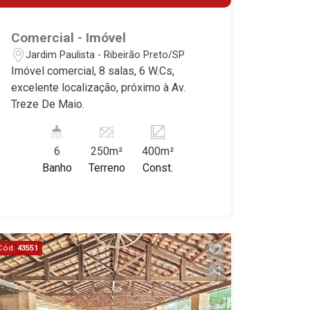
Comercial - Imóvel
Jardim Paulista - Ribeirão Preto/SP
Imóvel comercial, 8 salas, 6 W.Cs,
excelente localização, próximo à Av.
Treze De Maio.
6
250m²
400m²
Banho
Terreno
Const.
Cód.
43551