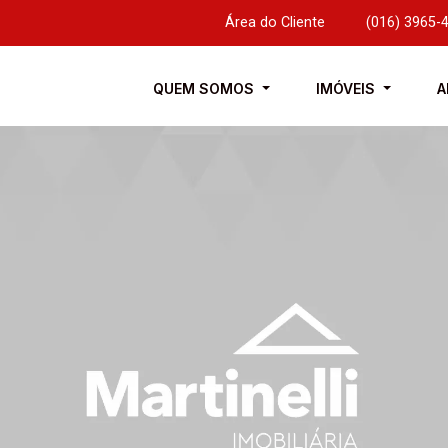
Área do Cliente
|
(016) 3965-
QUEM SOMOS
IMÓVEIS
A