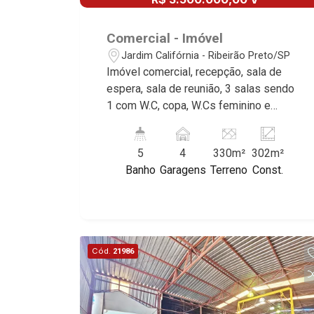
Comercial - Imóvel
Jardim Califórnia - Ribeirão Preto/SP
Imóvel comercial, recepção, sala de
espera, sala de reunião, 3 salas sendo
1 com W.C, copa, W.Cs feminino e
masculino, cozinha, quintal, piso frio,
iluminação, portão, 2 depósitos, 4
5
4
330m²
302m²
vagas recuadas, excelente localização,
Banho
Garagens
Terreno
Const.
próximo Av. Prof. João Fiúsa.
Cód.
21986