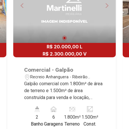
R$ 20.000,00 L
R$ 2.300.000,00 V
Comercial - Galpão
Recreio Anhanguera - Ribeirão
Preto/SP
Galpão comercial com 1.800m² de área
de terreno e 1.500m² de área
construída para venda e locação,
próximo à Av. Anhanguera - Bairro
Recreio Anhanguera, Ribeirão Preto/SP.
2
6
1.800m²
1.500m²
Conheça as características deste
Banho
Garagens
Terreno
Const.
imóvel que a Martinelli Imobiliária