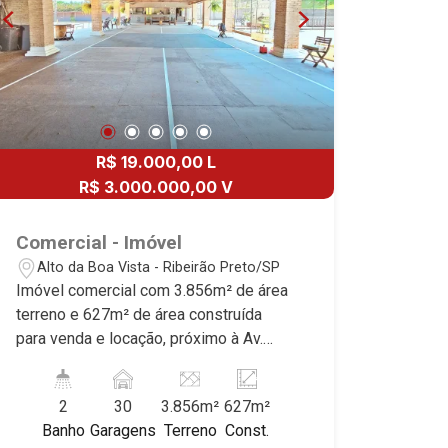
R$ 19.000,00 L
R$ 3.000.000,00 V
Comercial - Imóvel
Alto da Boa Vista - Ribeirão Preto/SP
Imóvel comercial com 3.856m² de área
terreno e 627m² de área construída
para venda e locação, próximo à Av.
Prof. João Fiúsa - Bairro Alto da Boa
Vista, Ribeirão Preto/SP. salão, 2 WCs
2
30
3.856m²
627m²
masculino e feminino, cozinha, bar,
Banho
Garagens
Terreno
Const.
churrasqueira, 2 quadras de tênis sendo