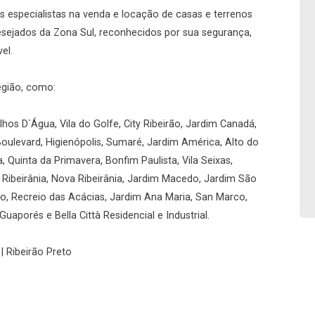
No imóvel
 especialistas na venda e locação de casas e terrenos
desejados da Zona Sul, reconhecidos por sua segurança,
el.
egião, como:
Fazer Agendamento
Continuar
hos D`Água, Vila do Golfe, City Ribeirão, Jardim Canadá,
Boulevard, Higienópolis, Sumaré, Jardim América, Alto do
a, Quinta da Primavera, Bonfim Paulista, Vila Seixas,
, Ribeirânia, Nova Ribeirânia, Jardim Macedo, Jardim São
rio, Recreio das Acácias, Jardim Ana Maria, San Marco,
uaporés e Bella Città Residencial e Industrial.
| Ribeirão Preto