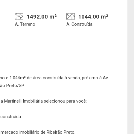
1492.00 m²
1044.00 m²
A. Terreno
A. Construída
Confirmar dados da
Onde deseja encontra
visita
nosso corretor
no e 1.044m² de área construída à venda, próximo à Av.
rão Preto/SP.
 Martinelli Imobiliária selecionou para você:
08/08/2026
08h00
Imobiliária
 construída
o mercado imobiliário de Ribeirão Preto.