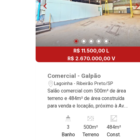
R$ 11.500,00 L
R$ 2.670.000,00 V
Comercial - Galpão
Lagoinha - Ribeirão Preto/SP
Salão comercial com 500m² de área
terreno e 484m² de área construída
para venda e locação, próximo à Av.
Pres. Castelo Branco - Bairro Lagoinha,
Ribeirão Preto/SP. Conheça as
3
500m²
484m²
características deste imóvel que a
Banho
Terreno
Const.
Martinelli Imobiliária selecionou para