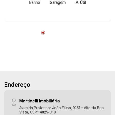
Banho
Garagem
A. Útil
de espera - Sala de reunião - Divisórias - W.C
privativo - Copa - Ar-condicionado - Iluminação
-1 vaga Martinelli Imobiliária, referência no
mercado imobiliário desde 2000! Avenida João
Fiúsa, 1051 - Alto da Boa Vista | Ribeirão Preto.
Endereço
Martinelli Imobiliária
Avenida Professor João Fiúsa, 1051 - Alto da Boa
Vista, CEP:
14025-310