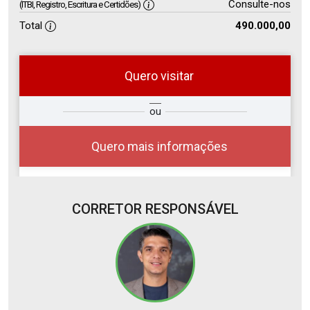
Consulte-nos
(ITBI, Registro, Escritura e Certidões)
Total
490.000,00
Quero visitar
ra
?
Alugar
ou
Comprar
Deseja
ou
ê?
Quero mais informações
CORRETOR RESPONSÁVEL
Alugar
Comprar