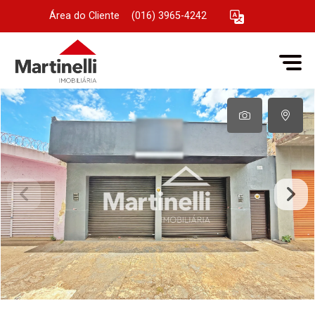
Área do Cliente
|
(016) 3965-4242