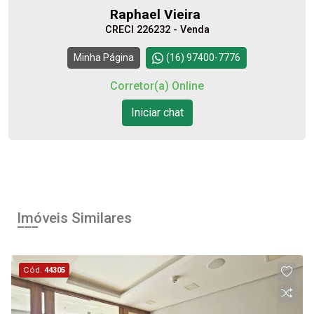
Raphael Vieira
CRECI 226232 - Venda
Continuar
Minha Página
(16) 97400-7776
Corretor(a) Online
Iniciar chat
Imóveis Similares
Cód.
44305