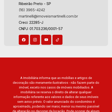
Ribeirão Preto - SP
(16) 3965-4242
martinelli@imoveismartinelli.com.br
Creci: 22285-J
CNPJ: 01.703.236/0001-57
A Imobiliária informa que as mobílias e artigos de
decoração são meramente ilustrativos - não fazem parte do
imóvel, exceto nos casos de imóveis mobiliados. A
imobiliária se reserva o direito de alterar qualquer
informação referente aos valores e dados de seus imóveis
sem aviso prévio. O valor anunciado do condomínio é
aproximado, podendo ser maior, menor ou mesmo passível
de alteração no decorrer da locação. Pode ocorrer de algum