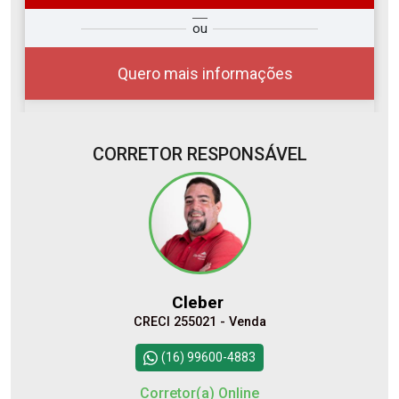
so
Qual o melhor dia e horário para
ou
r?
você?
Quero mais informações
CORRETOR RESPONSÁVEL
07
15:00
Aug/Fri
08
16:00
Cleber
Aug/Sat
CRECI 255021 - Venda
10
17:00
Continuar
(16) 99600-4883
Aug/Mon
Corretor(a) Online