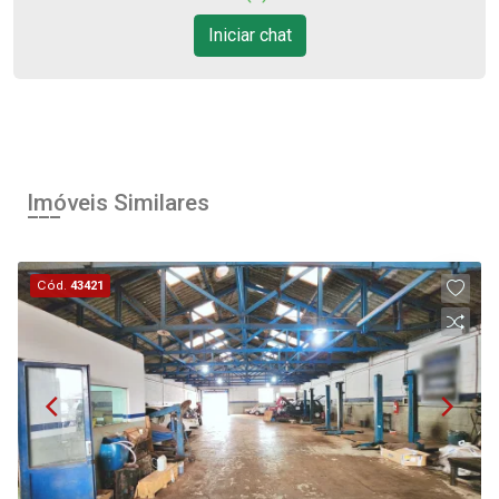
11
Iniciar chat
18:00
Aug/Tue
12
Aug/Wed
Imóveis Similares
13
Cód.
43421
Aug/Thu
14
Aug/Fri
15