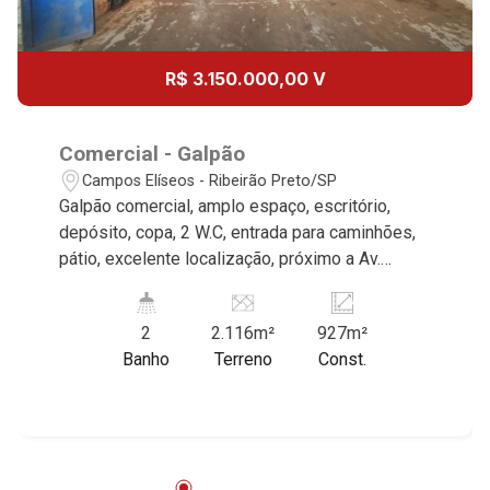
Aug/Sat
17
R$ 3.150.000,00 V
Aug/Mon
18
Comercial - Galpão
Campos Elíseos - Ribeirão Preto/SP
Galpão comercial, amplo espaço, escritório,
Aug/Tue
depósito, copa, 2 W.C, entrada para caminhões,
19
pátio, excelente localização, próximo a Av.
Saudade. Martinelli Imobiliária, referência no
mercado imobiliário desde 2000. Especialistas
Aug/Wed
2
2.116m²
927m²
em Venda e Locação! Avenida João Fiúsa, 1051
20
Banho
Terreno
Const.
- Alto da Boa Vista | Ribeirão Preto.
Aug/Thu
21