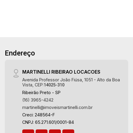
Terreno
Const.
- Alto da Boa Vista | Ribeirão Preto.
Aug/Mon
Endereço
MARTINELLI RIBEIRAO LOCACOES
Avenida Professor João Fiúsa, 1051 - Alto da Boa
Vista, CEP:
14025-310
Ribeirão Preto - SP
(16) 3965-4242
martinelli@imoveismartinelli.com.br
Creci: 248564-F
CNPJ: 65.271.601/0001-84