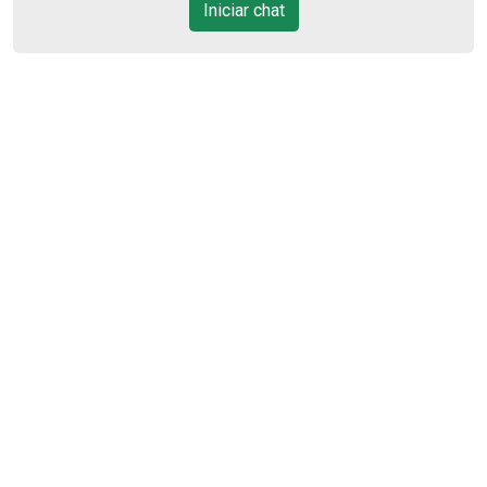
13
Iniciar chat
Aug/Thu
14
Aug/Fri
15
Aug/Sat
17
Aug/Mon
18
Cód.
42925
Aug/Tue