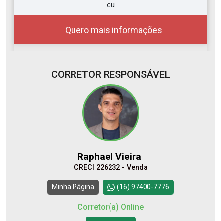
ou
r?
você?
Quero mais informações
CORRETOR RESPONSÁVEL
10
18:00
Aug/Mon
11
Raphael Vieira
Aug/Tue
CRECI 226232 - Venda
12
Continuar
Minha Página
(16) 97400-7776
Aug/Wed
Corretor(a) Online