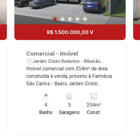
R$ 1.500.000,00 V
Comercial - Imóvel
Jardim Cristo Redentor - Ribeirão
Preto/SP
Imóvel comercial com 354m² de área
construída à venda, próximo à Farmácia
São Carlos - Bairro Jardim Cristo
Redentor, Ribeirão Preto/SP. Conheça
as características deste imóvel que a
4
5
354m²
Martinelli Imobiliária selecionou para
Banho
Garagens
Const.
você: - 354m² de área construída -
Salão - WCs masculino e feminino -
Copa - Mezanino - 2 entradas - 4 vagas
recuadas Martinelli Imobiliária -