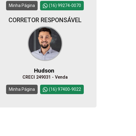
10:00
Continuar
Minha Página
(16) 99274-0070
Aug/Tue
CORRETOR RESPONSÁVEL
12
11:00
Aug/Wed
13
12:00
Aug/Thu
Hudson
CRECI 249031 - Venda
14
Minha Página
(16) 97400-9022
Aug/Fri
15
Aug/Sat