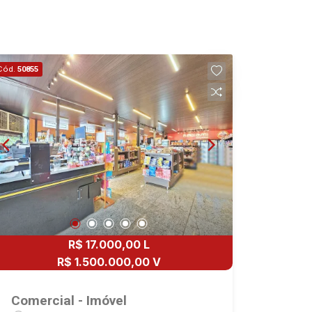
17
Aug/Mon
18
Cód.
50855
Aug/Tue
19
Aug/Wed
20
Aug/Thu
R$ 17.000,00 L
R$ 1.500.000,00 V
21
Comercial - Imóvel
Aug/Fri