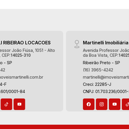
excelência absoluta no mercado
imobiliário de Ribeirão Preto.
Referência em imóveis de alto padrão,
somos especialistas na venda e
locação de casas e terrenos
residenciais e comerciais nos bairros
I RIBEIRAO LOCACOES
Martinelli Imobiliária
mais desejados da Zona Sul,
essor João Fiúsa, 1051 - Alto
Avenida Professor João 
reconhecidos por sua segurança,
, CEP:
da Boa Vista, CEP:
14025-310
1402
infraestrutura e qualidade de vida
to - SP
Ribeirão Preto - SP
incomparável. Atuamos nos bairros de
242
(16) 3965-4242
maior prestígio da região, como: Alto da
moveismartinelli.com.br
martinelli@imoveismarti
Boa Vista, Jardim Botânico, Jardim
64-F
Creci: 22285-J
Olhos D`Água, Vila do Golfe, City
.601/0001-84
CNPJ: 01.703.236/0001
Ribeirão, Jardim Canadá, Guaporé, Ilhas
do Sul, Jardim Nova Aliança, Boulevard,
Higienópolis, Sumaré, Jardim América,
Alto do Ipê, Jardim Irajá, Royal Park,
Jardim Califórnia, Quinta da Primavera,
Bonfim Paulista, Vila Seixas, Jardim