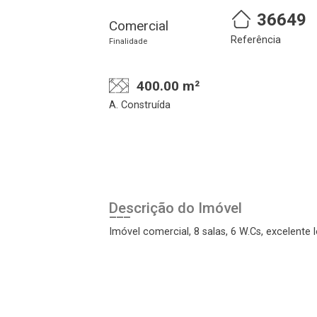
36649
Comercial
Cadastre-se
Realize o login
Referência
Finalidade
400.00 m²
A. Construída
Descrição do Imóvel
Login
Imóvel comercial, 8 salas, 6 W.Cs, excelente 
Esqueci minha senha
Cadastre-se