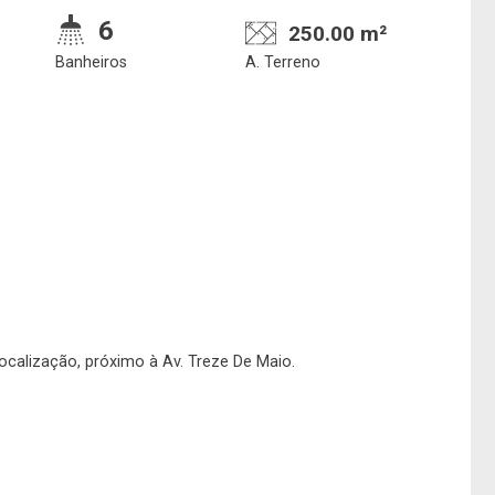
6
250.00 m²
Confirmar dados da
Onde deseja encontra
Banheiros
A. Terreno
visita
nosso corretor
08/08/2026
08h00
Imobiliária
No imóvel
localização, próximo à Av. Treze De Maio.