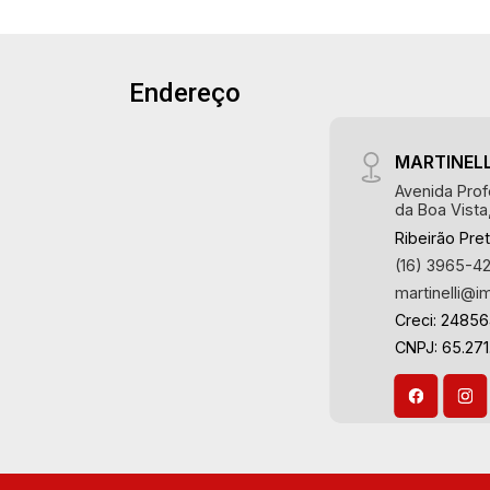
ambientes - Cozinha planejada - Área
Jardim Flórida, Jardim Centenário,
de serviço - Quarto de serviço - Área
Recreio das Acácias, Jardim Ana Maria,
gourmet com churrasqueira - 4 vagas
San Marco, Vila Romana, Bosque dos
Endereço
Martinelli Imobiliária, referência no
Juritis, Jardim dos Guaporés e Bella
mercado imobiliário desde 2000.
Città Residencial e Industrial. Avenida
Especialistas em Venda, Locação e
João Fiúsa, 1051 - Alto da Boa Vista |
MARTINELL
Lançamentos! Avenida João Fiúsa,
Ribeirão Preto.
Avenida Prof
1051 - Alto da Boa Vista
da Boa Vista
| Ribeirão Preto.
Ribeirão Pre
(16) 3965-4
martinelli@i
Creci: 2485
CNPJ: 65.271