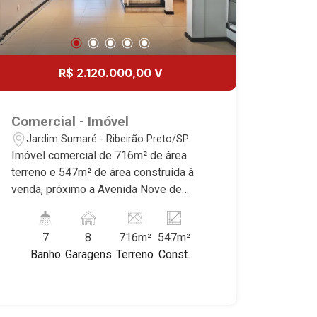
reconhecidos por sua segurança,
infraestrutura e qualidade de vida
incomparável. Atuamos nos bairros de
maior prestígio da região, como: Alto da
R$ 2.120.000,00 V
Boa Vista, Jardim Botânico, Jardim
Olhos D`Água, Vila do Golfe, City
Ribeirão, Jardim Canadá, Guaporé, Ilhas
Comercial - Imóvel
do Sul, Jardim Nova Aliança, Boulevard,
Jardim Sumaré - Ribeirão Preto/SP
Higienópolis, Sumaré, Jardim América,
Imóvel comercial de 716m² de área
Alto do Ipê, Jardim Irajá, Royal Park,
terreno e 547m² de área construída à
Jardim Califórnia, Quinta da Primavera,
venda, próximo a Avenida Nove de
Bonfim Paulista, Vila Seixas, Jardim
Julho - Bairro Jardim Sumaré, Ribeirão
Paulista, Jardim Paulistano, Lagoinha,
Preto/SP. Conheça as características
Ribeirânia, Nova Ribeirânia, Jardim
7
8
716m²
547m²
deste imóvel que a Martinelli
Macedo, Jardim São Luiz, Centro,
Banho
Garagens
Terreno
Const.
Imobiliária selecionou para você: -
Jardim Flórida, Jardim Centenário,
716m² de área terreno e 547m² de área
Recreio das Acácias, Jardim Ana Maria,
construída - Recepção - Amplo salão -
San Marco, Vila Romana, Bosque dos
14 salas - 7 WCs - Copa - Cozinha -
Juritis, Jardim dos Guaporés e Bella