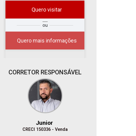
Quero visitar
r
Qual o melhor dia e
ou
?
horário para você?
Quero mais informações
08
CORRETOR RESPONSÁVEL
08:00
Aug/Sat
10
09:00
Aug/Mon
Junior
11
CRECI 150336 - Venda