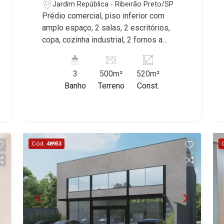
Jardim República - Ribeirão Preto/SP
Prédio comercial, piso inferior com
amplo espaço, 2 salas, 2 escritórios,
copa, cozinha industrial, 2 fornos a
lenha, câmara fria, wc feminino e
masculino, piso superior com 1 sala
3
500m²
520m²
ampla e wc privativo, excelente
Banho
Terreno
Const.
localização, ideal para restaurante,
próximo a Av. Itatiaia. * Imóvel alugado,
ideal para renda.
Cód.
48953