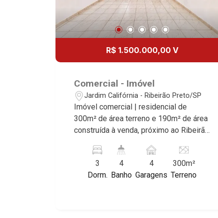
somos especialistas na venda e
locação de casas e terrenos
residenciais e comerciais nos bairros
mais desejados da Zona Sul,
R$ 1.500.000,00 V
reconhecidos por sua segurança,
infraestrutura e qualidade de vida
incomparável. Atuamos nos bairros de
Comercial - Imóvel
maior prestígio da região, como: Alto da
Jardim Califórnia - Ribeirão Preto/SP
Boa Vista, Jardim Botânico, Jardim
Imóvel comercial | residencial de
Olhos D`Água, Vila do Golfe, City
300m² de área terreno e 190m² de área
Ribeirão, Jardim Canadá, Guaporé, Ilhas
construída à venda, próximo ao Ribeirão
do Sul, Jardim Nova Aliança, Boulevard,
Shopping - Bairro Jardim Califórnia,
Higienópolis, Sumaré, Jardim América,
Ribeirão Preto/SP. Conheça as
Alto do Ipê, Jardim Irajá, Royal Park,
3
4
4
300m²
características deste imóvel que a
Jardim Califórnia, Quinta da Primavera,
Dorm.
Banho
Garagens
Terreno
Martinelli Imobiliária selecionou para
Bonfim Paulista, Vila Seixas, Jardim
você: - 300m² de área terreno e 190m²
Paulista, Jardim Paulistano, Lagoinha,
de área construida - 3 dormitórios
Ribeirânia, Nova Ribeirânia, Jardim
sendo 1 suíte - Banheiro social - Sala 3
Macedo, Jardim São Luiz, Centro,