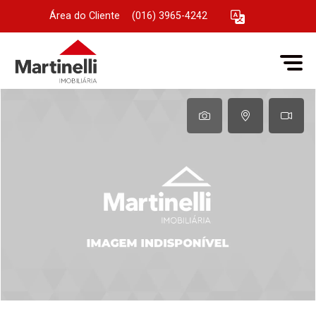
Área do Cliente
|
(016) 3965-4242