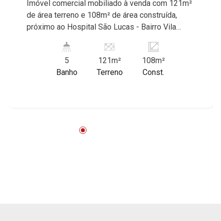
Imóvel comercial mobiliado à venda com 121m²
de área terreno e 108m² de área construída,
próximo ao Hospital São Lucas - Bairro Vila
Seixas, Ribeirão Preto/SP. Conheça as
características deste imóvel que a Martinelli
5
121m²
108m²
Imobiliária selecionou para você: - 121m² de
Banho
Terreno
Const.
área terreno e 108m² de área construída -
Recepção - Sala de espera - 4 salas, sendo 2
com W/C - Jardim de inverno - W.C. masculino e
feminino - W.C. adaptado - Copa - 5 ares-
condicionados - Câmeras de segurança
Martinelli Imobiliária - excelência absoluta no
mercado imobiliário de Ribeirão Preto.
Referência em imóveis de alto padrão, somos
especialistas na venda e locação de casas e
terrenos residenciais e comerciais nos bairros
mais desejados da Zona Sul, reconhecidos por
sua segurança, infraestrutura e qualidade de
vida incomparável. Atuamos nos bairros de