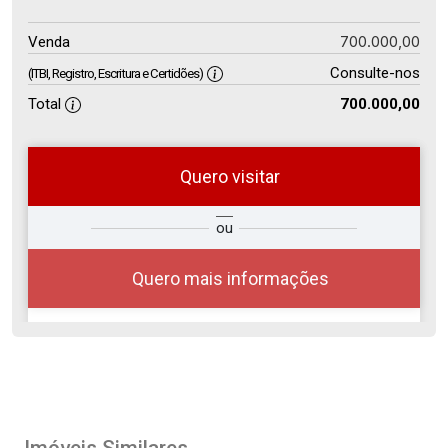
700.000,00
Venda
Consulte-nos
(ITBI, Registro, Escritura e Certidões)
Total
700.000,00
Quero visitar
ra
?
Alugar
ou
Comprar
Deseja
ou
ê?
Quero mais informações
Alugar
Comprar