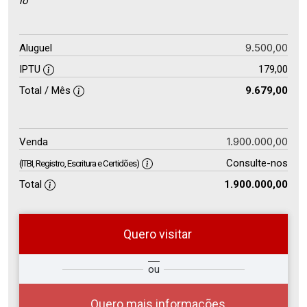
lo
9.500,00
Aluguel
IPTU
179,00
Total / Mês
9.679,00
1.900.000,00
Venda
Consulte-nos
(ITBI, Registro, Escritura e Certidões)
Total
1.900.000,00
Quero visitar
ra
?
Alugar
ou
Comprar
Deseja
ou
ê?
Quero mais informações