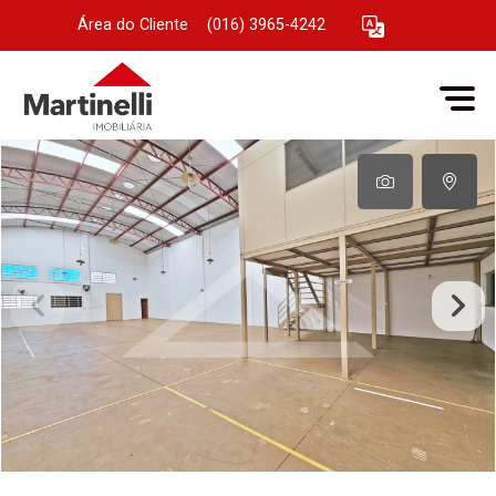
Área do Cliente
|
(016) 3965-4242