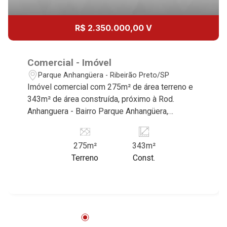
R$ 2.350.000,00 V
Comercial - Imóvel
Parque Anhangüera - Ribeirão Preto/SP
Imóvel comercial com 275m² de área terreno e
343m² de área construída, próximo à Rod.
Anhanguera - Bairro Parque Anhangüera,
Ribeirão Preto/SP. Conheça as características
deste imóvel que a Martinelli Imobiliária
275m²
343m²
selecionou para você: - 275m² de área terreno e
Terreno
Const.
343m² de área construída - 5 salões Martinelli
Imobiliária - excelência absoluta no mercado
imobiliário de Ribeirão Preto. Referência em
imóveis de alto padrão, somos especialistas na
venda e locação de casas e terrenos
residenciais e comerciais nos bairros mais