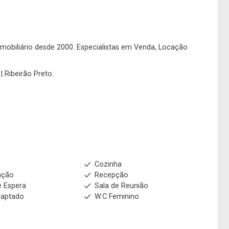
o imobiliário desde 2000. Especialistas em Venda, Locação
| Ribeirão Preto.
Cozinha
ação
Recepção
e Espera
Sala de Reunião
daptado
W.C Feminino