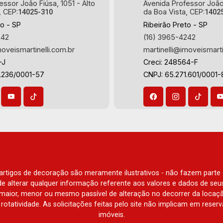
essor João Fiúsa, 1051 - Alto
Avenida Professor João 
, CEP:
da Boa Vista, CEP:
14025-310
1402
to - SP
Ribeirão Preto - SP
242
(16) 3965-4242
moveismartinelli.com.br
martinelli@imoveismarti
-J
Creci: 248564-F
3.236/0001-57
CNPJ: 65.271.601/0001-
e artigos de decoração são meramente ilustrativos - não fazem parte
o de alterar qualquer informação referente aos valores e dados de se
aior, menor ou mesmo passível de alteração no decorrer da locaç
à rotatividade. As solicitações feitas pelo site não implicam em rese
imóveis.