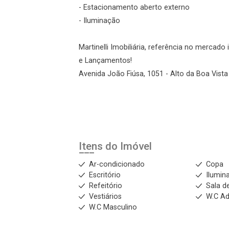
- Estacionamento aberto externo
- Iluminação
Martinelli Imobiliária, referência no mercad
e Lançamentos!
Avenida João Fiúsa, 1051 - Alto da Boa Vista 
Itens do Imóvel
Ar-condicionado
Copa
Escritório
Ilumin
Refeitório
Sala d
Vestiários
W.C A
W.C Masculino