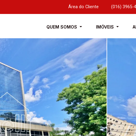
Área do Cliente
|
(016) 3965-
QUEM SOMOS
IMÓVEIS
A