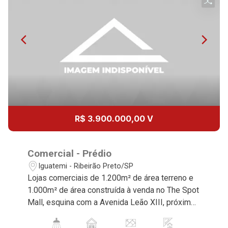
12
14:00
Continuar
Aug/Wed
13
15:00
Aug/Thu
14
16:00
R$ 3.900.000,00 V
Aug/Fri
15
Comercial - Prédio
17:00
Iguatemi - Ribeirão Preto/SP
Lojas comerciais de 1.200m² de área terreno e
Aug/Sat
1.000m² de área construída à venda no The Spot
17
Mall, esquina com a Avenida Leão XIII, próximo
18:00
à UNAERP - Bairro Iguatemi, Ribeirão Preto/SP.
Conheça as características deste imóvel que a