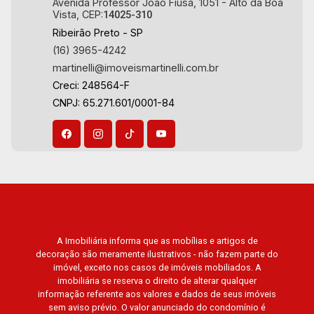
Avenida Professor João Fiúsa, 1051 - Alto da Boa
Vista, CEP:
14025-310
Aug/Sat
Ribeirão Preto - SP
24
(16) 3965-4242
martinelli@imoveismartinelli.com.br
Creci: 248564-F
Aug/Mon
CNPJ: 65.271.601/0001-84
A Imobiliária informa que as mobílias e artigos de
decoração são meramente ilustrativos - não fazem parte do
imóvel, exceto nos casos de imóveis mobiliados. A
imobiliária se reserva o direito de alterar qualquer
informação referente aos valores e dados de seus imóveis
sem aviso prévio. O valor anunciado do condomínio é