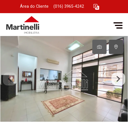
Área do Cliente
|
(016) 3965-4242