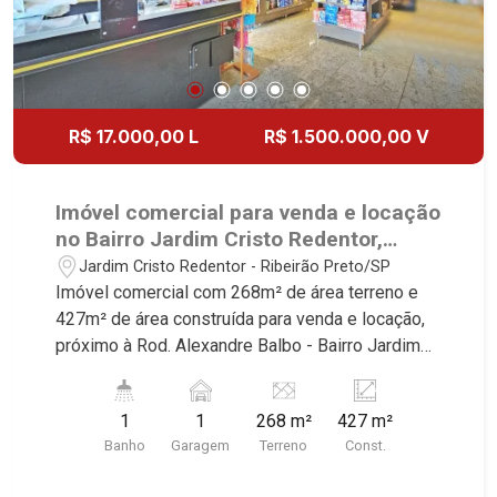
R$ 17.000,00 L
R$ 1.500.000,00 V
Imóvel comercial para venda e locação
no Bairro Jardim Cristo Redentor,
próximo à Rod. Alexandre Balbo -
Jardim Cristo Redentor - Ribeirão Preto/SP
Ribeirão Preto/SP.
Imóvel comercial com 268m² de área terreno e
427m² de área construída para venda e locação,
próximo à Rod. Alexandre Balbo - Bairro Jardim
Cristo Redentor, Ribeirão Preto/SP. Conheça as
características deste imóvel que a Martinelli
1
1
268 m²
427 m²
Imobiliária selecionou para você: - 268m² de área
Banho
Garagem
Terreno
Const.
terreno e 427m² de área construída - Cozinha
montada - Câmara fria - Bancadas - Escritório -