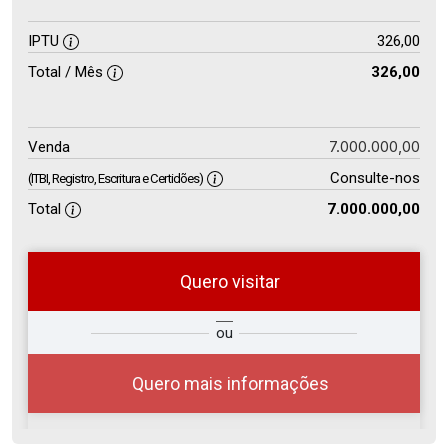
IPTU
326,00
Total / Mês
326,00
7.000.000,00
Venda
Consulte-nos
(ITBI, Registro, Escritura e Certidões)
Total
7.000.000,00
Quero visitar
so
Qual o melhor dia e horário para
ou
r?
você?
Quero mais informações