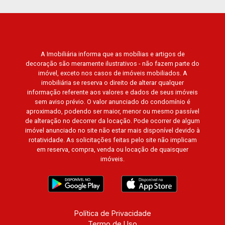
Flórida, Jardim Centenário, Recreio das Acácias,
Jardim Ana Maria, San Marco, Vila Romana,
Bosque dos Juritis, Jardim dos Guaporés e
Bella Città Residencial e Industrial. Avenida
A Imobiliária informa que as mobílias e artigos de
João Fiúsa, 1051 - Alto da Boa Vista | Ribeirão
decoração são meramente ilustrativos - não fazem parte do
Preto
imóvel, exceto nos casos de imóveis mobiliados. A
imobiliária se reserva o direito de alterar qualquer
informação referente aos valores e dados de seus imóveis
sem aviso prévio. O valor anunciado do condomínio é
aproximado, podendo ser maior, menor ou mesmo passível
de alteração no decorrer da locação. Pode ocorrer de algum
imóvel anunciado no site não estar mais disponível devido à
rotatividade. As solicitações feitas pelo site não implicam
em reserva, compra, venda ou locação de quaisquer
imóveis.
Política de Privacidade
Termo de Uso