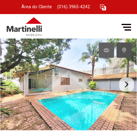
Área do Cliente
|
(016) 3965-4242