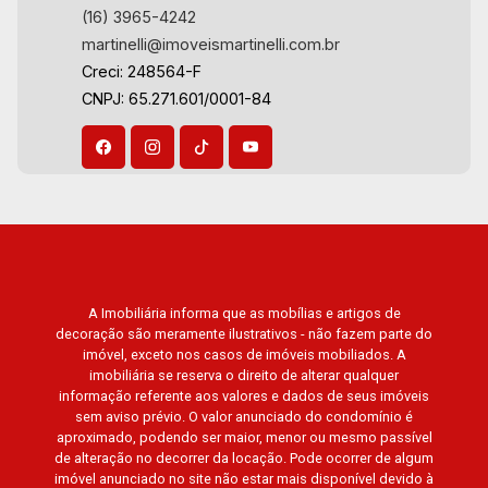
(16) 3965-4242
Jardim Macedo, Jardim São Luiz, Centro, Jardim
martinelli@imoveismartinelli.com.br
Flórida, Jardim Centenário, Recreio das Acácias,
Creci: 248564-F
Jardim Ana Maria, San Marco, Vila Romana,
CNPJ: 65.271.601/0001-84
Bosque dos Juritis, Jardim dos Guaporés e
Bella Città Residencial e Industrial. Avenida
João Fiúsa, 1051 - Alto da Boa Vista | Ribeirão
Preto
A Imobiliária informa que as mobílias e artigos de
decoração são meramente ilustrativos - não fazem parte do
imóvel, exceto nos casos de imóveis mobiliados. A
imobiliária se reserva o direito de alterar qualquer
informação referente aos valores e dados de seus imóveis
sem aviso prévio. O valor anunciado do condomínio é
aproximado, podendo ser maior, menor ou mesmo passível
de alteração no decorrer da locação. Pode ocorrer de algum
imóvel anunciado no site não estar mais disponível devido à