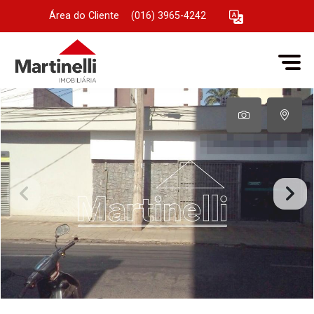
Área do Cliente
|
(016) 3965-4242