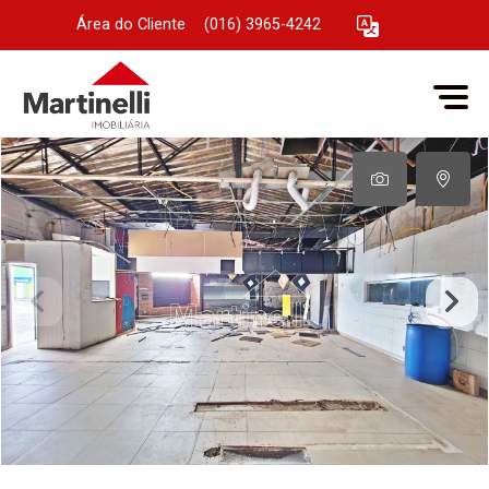
Área do Cliente
|
(016) 3965-4242