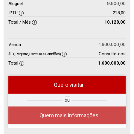
9.900,00
Aluguel
IPTU
228,00
Total / Mês
10.128,00
1.600.000,00
Venda
Consulte-nos
(ITBI, Registro, Escritura e Certidões)
Total
1.600.000,00
Quero visitar
ra
?
Alugar
ou
Comprar
Deseja
ou
ê?
Quero mais informações