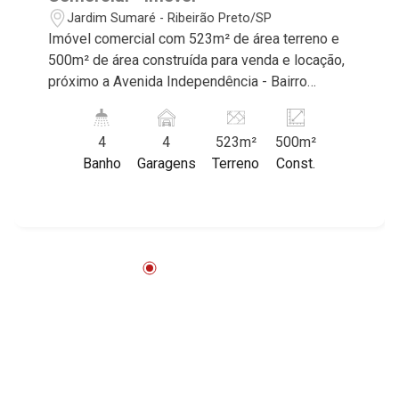
Jardim Sumaré - Ribeirão Preto/SP
Imóvel comercial com 523m² de área terreno e
500m² de área construída para venda e locação,
próximo a Avenida Independência - Bairro
Jardim Sumaré, Ribeirão Preto/SP. Conheça as
características deste imóvel que a Martinelli
4
4
523m²
500m²
Imobiliária selecionou para você: - 523m² de
Banho
Garagens
Terreno
Const.
área terreno e 500m² de área construída -
Esquina - 10 salas sendo 2 amplas - 4 WCs
masculino e feminino sendo 1 vestiário -
Almoxarifado - Iluminação - Área de serviço -
Churrasqueira - Corredor lateral - Jardim - 4
vagas recuadas Martinelli Imobiliária, referência
no mercado imobiliário desde 2000.
Especialistas em Venda, Locação e
Lançamentos! Avenida João Fiúsa, 1051 - Alto
da Boa Vista | Ribeirão Preto.