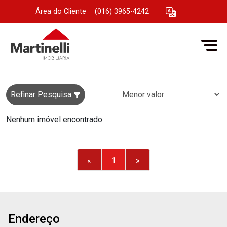
Área do Cliente
|
(016) 3965-4242
Refinar Pesquisa
Nenhum imóvel encontrado
«
1
»
Endereço