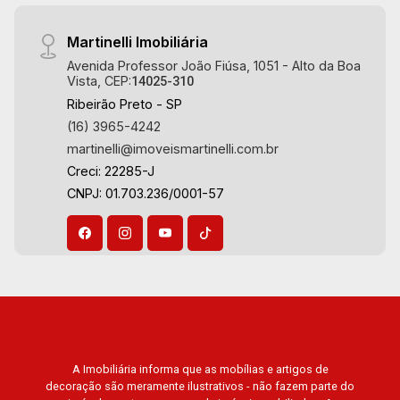
Martinelli Imobiliária
Avenida Professor João Fiúsa, 1051 - Alto da Boa
Vista, CEP:
14025-310
Ribeirão Preto - SP
(16) 3965-4242
martinelli@imoveismartinelli.com.br
Creci: 22285-J
CNPJ: 01.703.236/0001-57
A Imobiliária informa que as mobílias e artigos de
decoração são meramente ilustrativos - não fazem parte do