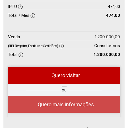
IPTU
474,00
Total / Mês
474,00
1.200.000,00
Venda
Consulte-nos
(ITBI, Registro, Escritura e Certidões)
Total
1.200.000,00
Quero visitar
so
Qual o melhor dia e horário para
ou
r?
você?
Quero mais informações