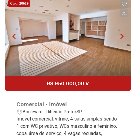
Aug/Tue
Cód.
20629
12
13:00
Aug/Wed
13
14:00
Aug/Thu
14
15:00
R$ 950.000,00 V
Aug/Fri
15
Comercial - Imóvel
16:00
Boulevard - Ribeirão Preto/SP
Aug/Sat
Imóvel comercial, vitrine, 4 salas amplas sendo
1 com WC privativo, WCs masculino e feminino,
17
copa, área de serviço, 4 vagas recuadas,