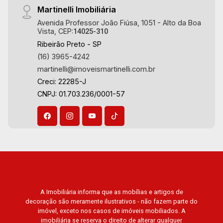
Martinelli Imobiliária
Avenida Professor João Fiúsa, 1051 - Alto da Boa
Vista, CEP:
14025-310
Ribeirão Preto - SP
(16) 3965-4242
martinelli@imoveismartinelli.com.br
Creci: 22285-J
CNPJ: 01.703.236/0001-57
A Imobiliária informa que as mobílias e artigos de
decoração são meramente ilustrativos - não fazem parte do
imóvel, exceto nos casos de imóveis mobiliados. A
imobiliária se reserva o direito de alterar qualquer