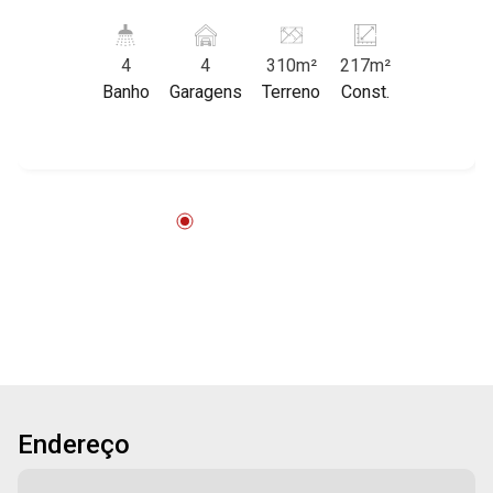
17:00
excelente localização, próximo a Avenida Nove
Aug/Mon
de Julho. Martinelli Imobiliária, referência no
4
4
310m²
217m²
mercado imobiliário desde 2000. Especialistas
18
Banho
Garagens
Terreno
Const.
em Venda e Locação! Avenida João Fiúsa, 1051
18:00
- Alto da Boa Vista | Ribeirão Preto.
Aug/Tue
19
Aug/Wed
20
Aug/Thu
Endereço