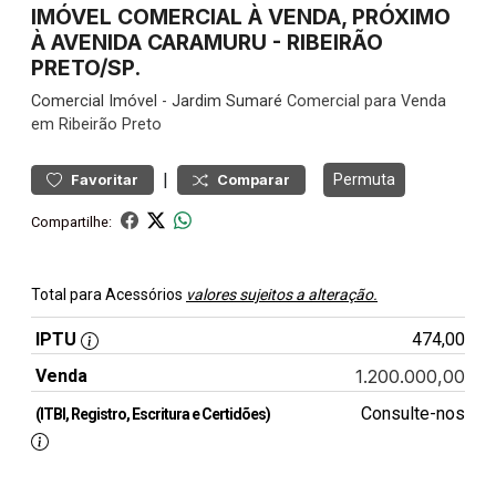
IMÓVEL COMERCIAL À VENDA, PRÓXIMO
À AVENIDA CARAMURU - RIBEIRÃO
PRETO/SP.
Comercial
Imóvel
-
Jardim Sumaré
Comercial para Venda
em Ribeirão Preto
|
Permuta
Favoritar
Comparar
Compartilhe:
Total para Acessórios
valores sujeitos a alteração.
IPTU
474,00
Venda
1.200.000,00
Consulte-nos
(ITBI, Registro, Escritura e Certidões)