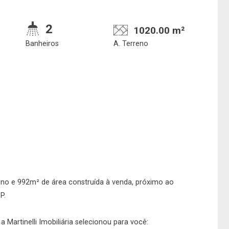
2
1020.00 m²
Banheiros
A. Terreno
Confirmar dados da
Onde deseja encontra
visita
nosso corretor
07/08/2026
no e 992m² de área construída à venda, próximo ao
P.
17h00
Imobiliária
 Martinelli Imobiliária selecionou para você: