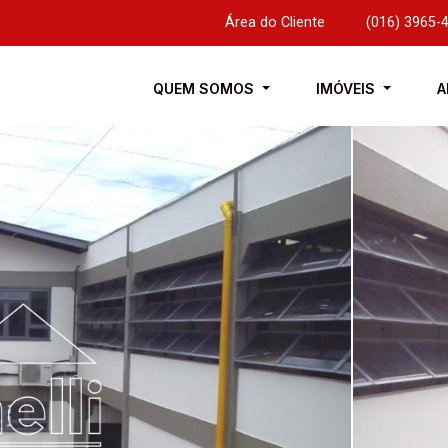
Área do Cliente
|
(016) 3965-
QUEM SOMOS
IMÓVEIS
A