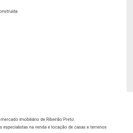
No imóvel
onstruída
Fazer Agendamento
Continuar
o mercado imobiliário de Ribeirão Preto.
 especialistas na venda e locação de casas e terrenos