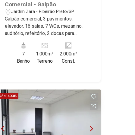
Comercial - Galpão
Jardim Zara - Ribeirão Preto/SP
Galpão comercial, 3 pavimentos,
elevador, 16 salas, 7 WCs, mezanino,
auditório, refeitório, 2 docas para
caminhões, estrutura metálica e
prateleiras, ideal para
7
1.000m²
2.000m²
distribuidora/logística, excelente
Banho
Terreno
Const.
localização, próximo a Avenida Barão
do Bananal.
Cód.
40085