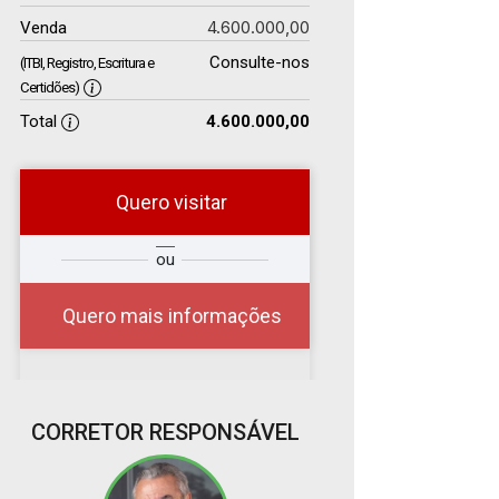
4.600.000,00
Venda
Consulte-nos
(ITBI, Registro, Escritura e
Certidões)
Total
4.600.000,00
Quero visitar
r
Qual o melhor dia e
ou
?
horário para você?
Quero mais informações
07
CORRETOR RESPONSÁVEL
17:00
Aug/Fri