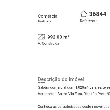
36844
Comercial
Referência
Finalidade
992.00 m²
A. Construída
Cadastre-se
Realize o login
Descrição do Imóvel
Galpão comercial com 1.020m² de área terre
Aeroporto - Bairro Vila Elisa, Ribeirão Preto/S
Conheça as características deste imóvel que a
Login