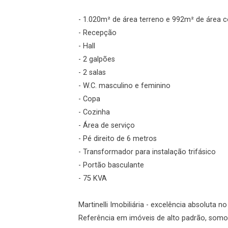
- 1.020m² de área terreno e 992m² de área c
Esqueci minha senha
- Recepção
Cadastre-se
- Hall
- 2 galpões
- 2 salas
Agendar Visita
- W.C. masculino e feminino
- Copa
ncordo com os
- Cozinha
acidade
- Área de serviço
- Pé direito de 6 metros
- Transformador para instalação trifásico
- Portão basculante
r Cadastro
- 75 KVA
Martinelli Imobiliária - excelência absoluta n
Referência em imóveis de alto padrão, somos