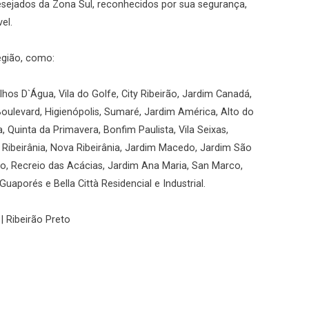
desejados da Zona Sul, reconhecidos por sua segurança,
el.
egião, como:
hos D`Água, Vila do Golfe, City Ribeirão, Jardim Canadá,
Boulevard, Higienópolis, Sumaré, Jardim América, Alto do
a, Quinta da Primavera, Bonfim Paulista, Vila Seixas,
, Ribeirânia, Nova Ribeirânia, Jardim Macedo, Jardim São
rio, Recreio das Acácias, Jardim Ana Maria, San Marco,
uaporés e Bella Città Residencial e Industrial.
| Ribeirão Preto