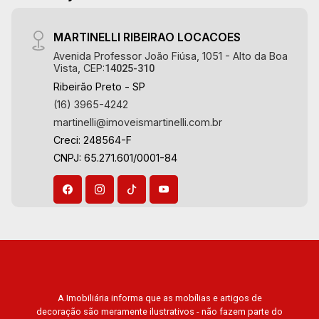
MARTINELLI RIBEIRAO LOCACOES
Avenida Professor João Fiúsa, 1051 - Alto da Boa
Vista, CEP:
14025-310
Ribeirão Preto - SP
(16) 3965-4242
martinelli@imoveismartinelli.com.br
Creci: 248564-F
CNPJ: 65.271.601/0001-84
A Imobiliária informa que as mobílias e artigos de
decoração são meramente ilustrativos - não fazem parte do