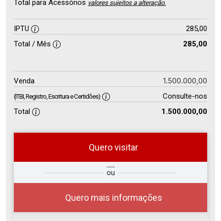
Total para Acessórios
valores sujeitos a alteração.
IPTU
285,00
Total / Mês
285,00
1.500.000,00
Venda
Consulte-nos
(ITBI, Registro, Escritura e Certidões)
Total
1.500.000,00
Quero visitar
so
Qual o melhor dia e horário para
ou
r?
você?
Quero mais informações