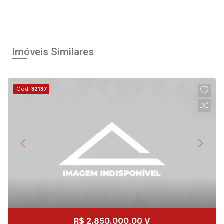
11
11:00
Aug/Tue
Imóveis Similares
12
12:00
Aug/Wed
Cód.
32137
13
13:00
Aug/Thu
14
14:00
Aug/Fri
15
15:00
R$ 2.850.000,00 V