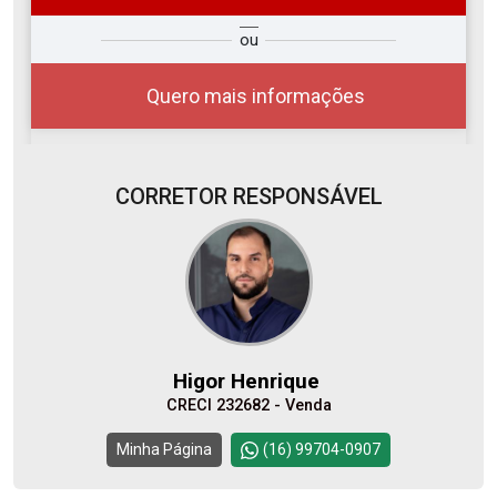
so
Qual o melhor dia e horário para
ou
r?
você?
Quero mais informações
CORRETOR RESPONSÁVEL
07
08:00
Aug/Fri
08
09:00
Higor Henrique
Aug/Sat
CRECI 232682 - Venda
10
10:00
Continuar
Minha Página
(16) 99704-0907
Aug/Mon