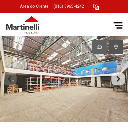
Área do Cliente
|
(016) 3965-4242