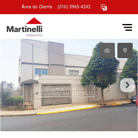
Área do Cliente
|
(016) 3965-4242