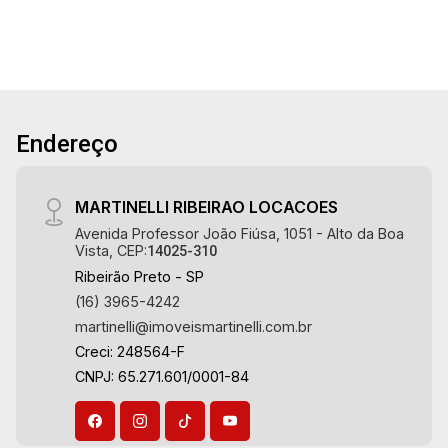
21
desde 2000. Especialistas em Venda e
Locação! Avenida João Fiúsa, 1051 - Alto da
Boa Vista | Ribeirão Preto.
Aug/Fri
Endereço
MARTINELLI RIBEIRAO LOCACOES
Avenida Professor João Fiúsa, 1051 - Alto da Boa
Vista, CEP:
14025-310
Ribeirão Preto - SP
(16) 3965-4242
martinelli@imoveismartinelli.com.br
Creci: 248564-F
CNPJ: 65.271.601/0001-84