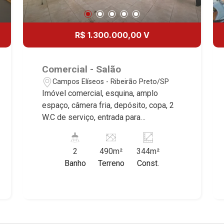
R$ 1.300.000,00 V
Comercial - Salão
Campos Elíseos - Ribeirão Preto/SP
Imóvel comercial, esquina, amplo
espaço, câmera fria, depósito, copa, 2
W.C de serviço, entrada para
caminhões, excelente localização,
próximo a Av. Costa e Silva. Martinelli
2
490m²
344m²
Imobiliária, referência no mercado
Banho
Terreno
Const.
imobiliário desde 2000. Especialistas
em Venda e Locação! Avenida João
Fiúsa, 1051 - Alto da Boa Vista
| Ribeirão Preto.