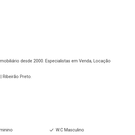
No imóvel
Fazer Agendamento
Continuar
o imobiliário desde 2000. Especialistas em Venda, Locação
| Ribeirão Preto.
minino
W.C Masculino