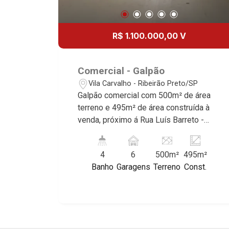
infraestrutura e qualidade de vida
incomparável. Atuamos nos bairros de
maior prestígio da região, como: Alto da
R$ 1.100.000,00 V
Boa Vista, Jardim Botânico, Jardim
Olhos D`Água, Vila do Golfe, City
Ribeirão, Jardim Canadá, Guaporé, Ilhas
Comercial - Galpão
do Sul, Jardim Nova Aliança, Boulevard,
Vila Carvalho - Ribeirão Preto/SP
Higienópolis, Sumaré, Jardim América,
Galpão comercial com 500m² de área
Alto do Ipê, Jardim Irajá, Royal Park,
terreno e 495m² de área construída à
Jardim Califórnia, Quinta da Primavera,
venda, próximo á Rua Luís Barreto -
Bonfim Paulista, Vila Seixas, Jardim
Bairro Vila Carvalho, Ribeirão Preto/SP.
Paulista, Jardim Paulistano, Lagoinha,
Conheça as características deste
Ribeirânia, Nova Ribeirânia, Jardim
4
6
500m²
495m²
imóvel que a Martinelli Imobiliária
Macedo, Jardim São Luiz, Centro,
Banho
Garagens
Terreno
Const.
selecionou para você: - 500m² de área
Jardim Flórida, Jardim Centenário,
terreno e 495m² de área construída -
Recreio das Acácias, Jardim Ana Maria,
Depósito - Escritório - Copa - 4
San Marco, Vila Romana, Bosque dos
banheiros - Mezanino - Pé direito alto -
Juritis, Jardim dos Guaporés e Bella
6 vagas Martinelli Imobiliária -
Città Residencial e Industrial. Avenida