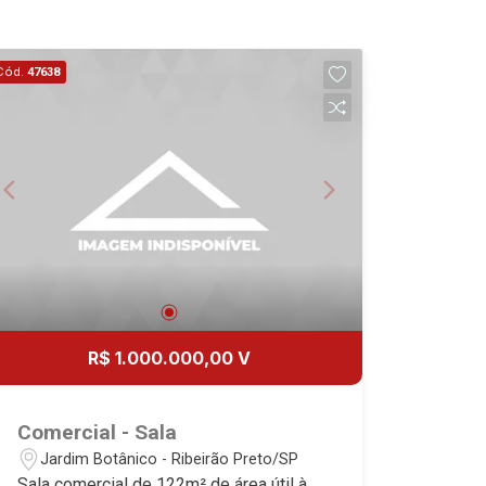
20
Aug/Thu
Cód.
47638
21
Aug/Fri
22
Aug/Sat
R$ 1.000.000,00 V
Comercial - Sala
Jardim Botânico - Ribeirão Preto/SP
Sala comercial de 122m² de área útil à