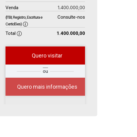
1.400.000,00
Venda
Consulte-nos
(ITBI, Registro, Escritura e
Certidões)
Total
1.400.000,00
Quero visitar
r
Qual o melhor dia e
ou
?
horário para você?
Quero mais informações
08
08:00
Aug/Sat