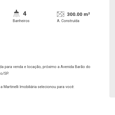
4
300.00 m²
Banheiros
A. Construída
Confirmar dados da
Onde deseja encontra
visita
nosso corretor
da para venda e locação, próximo a Avenida Barão do
to/SP.
 Martinelli Imobiliária selecionou para você:
08/08/2026
08h00
Imobiliária