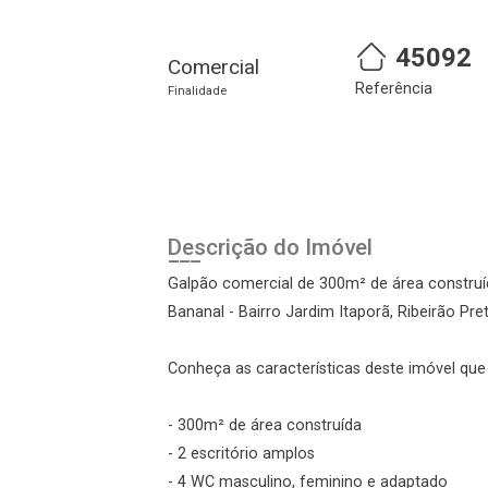
45092
Comercial
Referência
Finalidade
Cadastre-se
Realize o login
Descrição do Imóvel
Galpão comercial de 300m² de área construí
Bananal - Bairro Jardim Itaporã, Ribeirão Pre
Conheça as características deste imóvel que a
- 300m² de área construída
- 2 escritório amplos
Login
- 4 WC masculino, feminino e adaptado