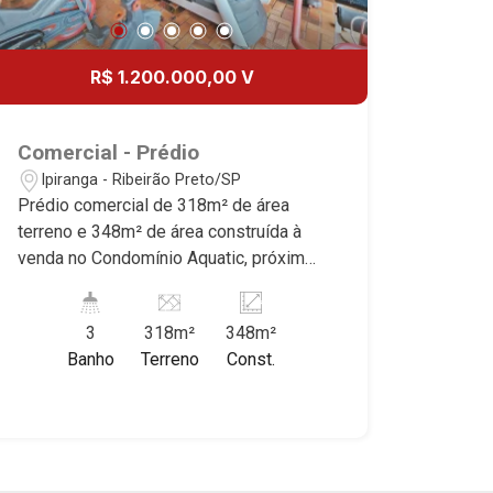
R$ 1.200.000,00 V
Comercial - Prédio
Ipiranga - Ribeirão Preto/SP
Prédio comercial de 318m² de área
terreno e 348m² de área construída à
venda no Condomínio Aquatic, próximo
à Av. Dom Pedro - Bairro Ipiranga,
Ribeirão Preto/SP. Conheça as
3
318m²
348m²
características deste imóvel que a
Banho
Terreno
Const.
Martinelli Imobiliária selecionou para
você: - 318m² de área terreno e 348m²
de área construída - Salão - Recepção -
Escritório - 2 vestiários - W.C social -
Piscina aquecida Martinelli Imobiliária,