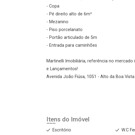
- Copa
- Pé direito alto de 6m²
Esqueci minha senha
Cadastre-se
- Mezanino
- Piso porcelanato
- Portão articulado de 5m
Agendar Visita
- Entrada para caminhões
Martinelli Imobiliária, referência no mercad
ncordo com os
e Lançamentos!
acidade
Avenida João Fiúsa, 1051 - Alto da Boa Vista 
r Cadastro
Itens do Imóvel
Escritório
W.C Fe