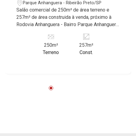
17
Parque Anhanguera - Ribeirão Preto/SP
Salão comercial de 250m² de área terreno e
Aug/Mon
257m² de área construida à venda, próximo à
18
Rodovia Anhanguera - Bairro Parque Anhanguera,
Ribeirão Preto/SP. Conheça as características
deste imóvel que a Martinelli Imobiliária
Aug/Tue
250m²
257m²
selecionou para você: - 250m² de área terreno e
19
Terreno
Const.
257m² de área construida - Amplo espaço - Pé
direito alto de 6m² - Escritório - W.C masculino |
feminino - Mezanino Martinelli Imobiliária,
Aug/Wed
referência no mercado imobiliário desde 2000!
20
Avenida João Fiúsa, 1051 - Alto da Boa Vista
| Ribeirão Preto.
Aug/Thu