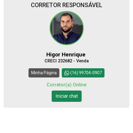
CORRETOR RESPONSÁVEL
06
18:00
Aug/Thu
07
Higor Henrique
Aug/Fri
CRECI 232682 - Venda
08
Continuar
Minha Página
(16) 99704-0907
Aug/Sat
Corretor(a) Online
10
Iniciar chat
Aug/Mon
11