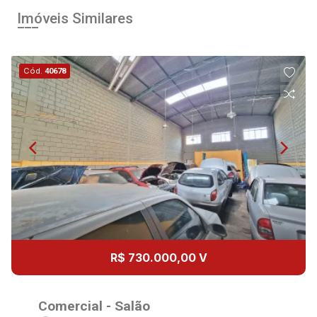
Aug/Tue
Imóveis Similares
12
Cód.
40678
Aug/Wed
13
Aug/Thu
14
Aug/Fri
15
R$ 730.000,00 V
Aug/Sat
Comercial - Salão