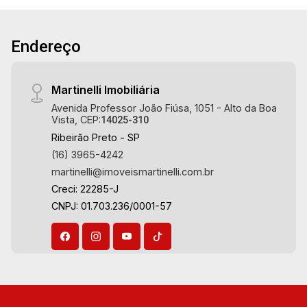
vagas Martinelli Imobiliária, referência no
18
mercado imobiliário desde 2000! Avenida João
Endereço
Fiúsa, 1051 - Alto da Boa Vista | Ribeirão Preto.
Aug/Tue
19
Martinelli Imobiliária
Avenida Professor João Fiúsa, 1051 - Alto da Boa
Vista, CEP:
14025-310
Aug/Wed
Ribeirão Preto - SP
20
(16) 3965-4242
martinelli@imoveismartinelli.com.br
Creci: 22285-J
Aug/Thu
CNPJ: 01.703.236/0001-57