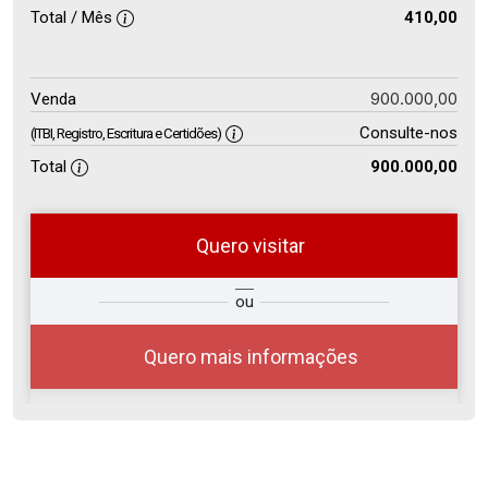
Total / Mês
410,00
900.000,00
Venda
Consulte-nos
(ITBI, Registro, Escritura e Certidões)
Total
900.000,00
Quero visitar
so
Qual o melhor dia e horário para
ou
r?
você?
Quero mais informações