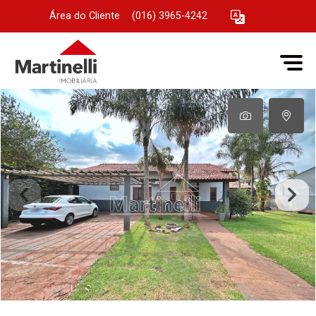
Área do Cliente
|
(016) 3965-4242