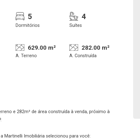
5
4
Dormitórios
Suítes
629.00 m²
282.00 m²
A. Terreno
A. Construída
Confirmar dados da
Onde deseja encontra
visita
nosso corretor
06/08/2026
erreno e 282m² de área construída à venda, próximo à
.
08h00
Imobiliária
 Martinelli Imobiliária selecionou para você: