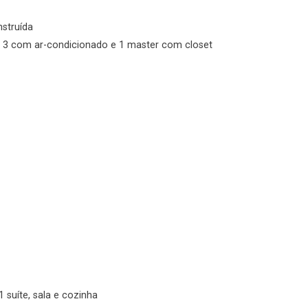
No imóvel
nstruída
s, 3 com ar-condicionado e 1 master com closet
Fazer Agendamento
Continuar
1 suíte, sala e cozinha