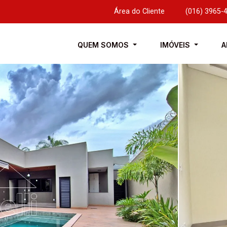
Área do Cliente
|
(016) 3965-
QUEM SOMOS
IMÓVEIS
A