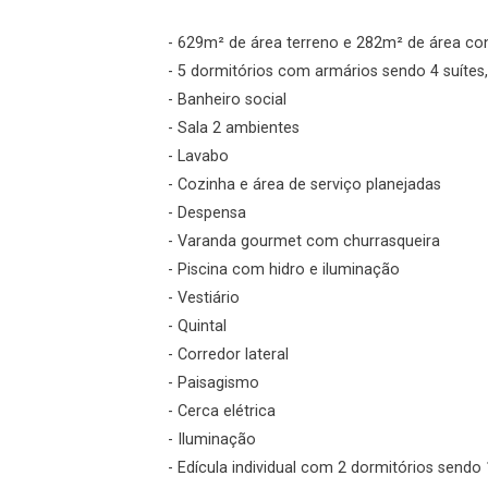
- 629m² de área terreno e 282m² de área co
Esqueci minha senha
- 5 dormitórios com armários sendo 4 suíte
Cadastre-se
- Banheiro social
- Sala 2 ambientes
- Lavabo
Agendar Visita
- Cozinha e área de serviço planejadas
- Despensa
ncordo com os
- Varanda gourmet com churrasqueira
acidade
- Piscina com hidro e iluminação
- Vestiário
- Quintal
- Corredor lateral
r Cadastro
- Paisagismo
- Cerca elétrica
- Iluminação
- Edícula individual com 2 dormitórios sendo 