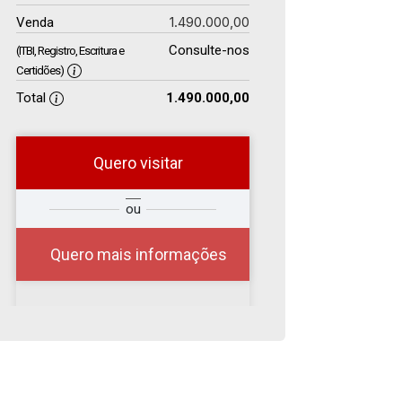
1.490.000,00
Venda
Consulte-nos
(ITBI, Registro, Escritura e
Certidões)
Total
1.490.000,00
Quero visitar
r
Qual o melhor dia e
ou
?
horário para você?
Quero mais informações
06
08:00
Aug/Thu