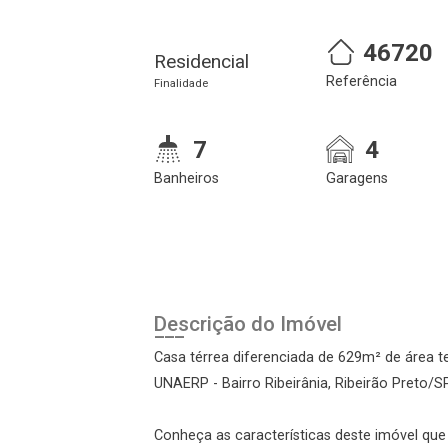
46720
Residencial
Referência
Finalidade
7
4
Banheiros
Garagens
Cadastre-se
Realize o login
Descrição do Imóvel
Casa térrea diferenciada de 629m² de área t
UNAERP - Bairro Ribeirânia, Ribeirão Preto/SP
Conheça as características deste imóvel que a
Login