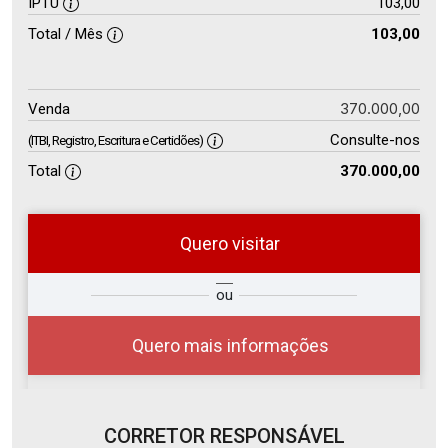
IPTU
103,00
Total / Mês
103,00
370.000,00
Venda
Consulte-nos
(ITBI, Registro, Escritura e Certidões)
Total
370.000,00
Quero visitar
so
Qual o melhor dia e horário para
ou
r?
você?
Quero mais informações
CORRETOR RESPONSÁVEL