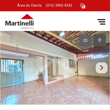
Área do Cliente
|
(016) 3965-4242