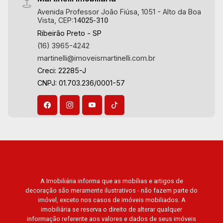
Avenida Professor João Fiúsa, 1051 - Alto da Boa
Vista, CEP:
14025-310
Ribeirão Preto - SP
(16) 3965-4242
martinelli@imoveismartinelli.com.br
Creci: 22285-J
CNPJ: 01.703.236/0001-57
A Imobiliária informa que as mobílias e artigos de
decoração são meramente ilustrativos - não fazem parte do
imóvel, exceto nos casos de imóveis mobiliados. A
imobiliária se reserva o direito de alterar qualquer
informação referente aos valores e dados de seus imóveis