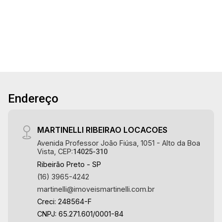
4
5
4
360m²
Imobiliária selecionou para você: - 360m² de
Dorm.
Banho
Garagens
Terreno
área terreno e 200m² de área construida - 4
dormitórios sendo 2 suítes com armários e ar-
condicionado - Banheiro social - Sala 2
ambientes - Lavabo - Cozinha planejada - Área
de serviço - Banheiro de serviço - Varanda
gourmet com churrasqueira - Piscina - Corredor
lateral - 4 vagas sendo 2 cobertas - Fino
Endereço
acabamento - Alto padrão Martinelli Imobiliária,
referência no mercado imobiliário desde 2000!
Avenida João Fiúsa, 1051 - Alto da Boa Vista
MARTINELLI RIBEIRAO LOCACOES
| Ribeirão Preto.
Avenida Professor João Fiúsa, 1051 - Alto da Boa
Vista, CEP:
14025-310
Ribeirão Preto - SP
(16) 3965-4242
martinelli@imoveismartinelli.com.br
Creci: 248564-F
CNPJ: 65.271.601/0001-84