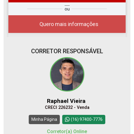
so
Qual o melhor dia e horário para
ou
r?
você?
Quero mais informações
CORRETOR RESPONSÁVEL
10
08:00
Aug/Mon
11
09:00
Raphael Vieira
Aug/Tue
CRECI 226232 - Venda
12
10:00
Continuar
Minha Página
(16) 97400-7776
Aug/Wed
Corretor(a) Online