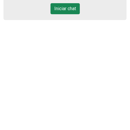
13
Iniciar chat
11:00
Aug/Thu
14
12:00
Aug/Fri
15
13:00
Aug/Sat
17
14:00
Aug/Mon
18
Cód.
43970
15:00