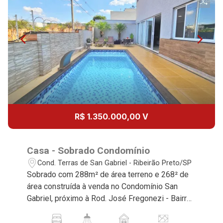
10
10:00
Continuar
Aug/Mon
11
11:00
Aug/Tue
12
12:00
R$ 1.350.000,00 V
Aug/Wed
13
Casa - Sobrado Condomínio
13:00
Cond. Terras de San Gabriel - Ribeirão Preto/SP
Sobrado com 288m² de área terreno e 268² de
Aug/Thu
área construída à venda no Condomínio San
14
Gabriel, próximo à Rod. José Fregonezi - Bairro
14:00
Jardim San Gabriel, Ribeirão Preto/SP. Conheça
as características deste imóvel que a Martinelli