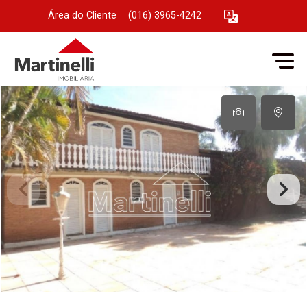
Área do Cliente
|
(016) 3965-4242