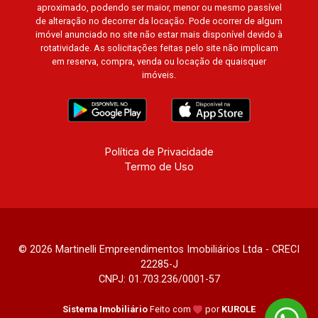
aproximado, podendo ser maior, menor ou mesmo passível
Santa Maria, Baraúna Residencial, Villa de
de alteração no decorrer da locação. Pode ocorrer de algum
Buenos Aires, Magnólias, Vila do Golfe, Vila
imóvel anunciado no site não estar mais disponível devido à
Verde, Country Village, San Remo, Residencial
rotatividade. As solicitações feitas pelo site não implicam
Jardim Canadá, Torino, Città di Positano, San
em reserva, compra, venda ou locação de quaisquer
imóveis.
Diego, Quinta da Alvorada, Monte Rey, Garden
Villa e Quinta do Golfe. Avenida João Fiúsa,
1051 - Alto da Boa Vista | Ribeirão Preto.
Política de Privacidade
Termo de Uso
© 2026 Martinelli Empreendimentos Imobiliários Ltda - CRECI
22285-J
CNPJ: 01.703.236/0001-57
Sistema Imobiliário
Feito com
por
KUROLE